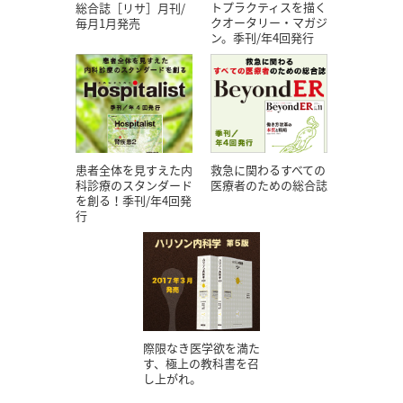
トプラクティスを描く
総合誌［リサ］月刊/
クオータリー・マガジ
毎月1月発売
ン。季刊/年4回発行
患者全体を見すえた内
救急に関わるすべての
科診療のスタンダード
医療者のための総合誌
を創る！季刊/年4回発
行
際限なき医学欲を満た
す、極上の教科書を召
し上がれ。