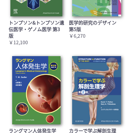
トンプソン&トンプソン遺
医学的研究のデザイン
伝医学・ゲノム医学 第3
第5版
版
￥6,270
￥12,100
ラングマン人体発生学
カラーで学ぶ解剖生理