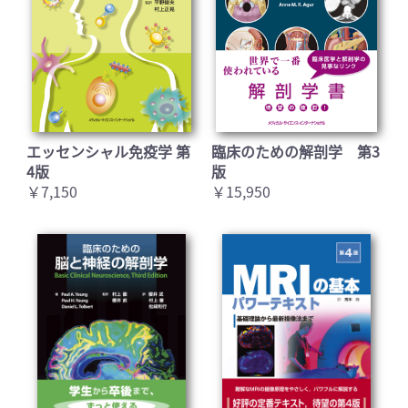
エッセンシャル免疫学 第
臨床のための解剖学 第3
4版
版
￥7,150
￥15,950