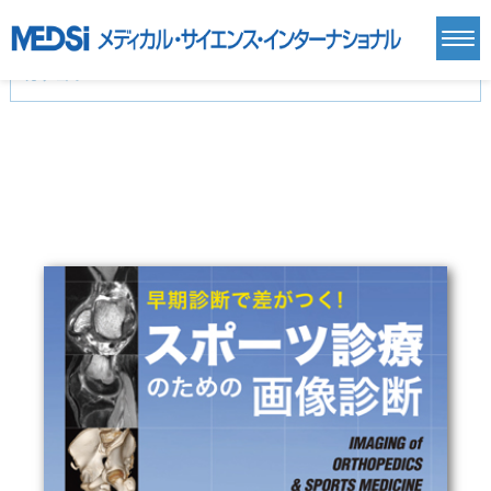
カテゴリー
新刊(直近6ヶ月)(23)
麻酔・集中治療・救急(284)
画像診断・放射線医学(98)
内科総合(27)
マニュアル(39)
医学生・研修医(258)
医学雑誌(585)
生命科学・関連書籍(38)
臨床医学:一般(359)
臨床医学:内科系(407)
臨床医学:外科系(249)
基礎医学(93)
基礎医学関連科学(80)
自然科学(25)
看護学(21)
医療技術(16)
歯科学(3)
栄養学(0)
薬学(7)
保健・体育(1)
衛生・公衆衛生学(14)
医学一般(91)
マルチメディア(0)