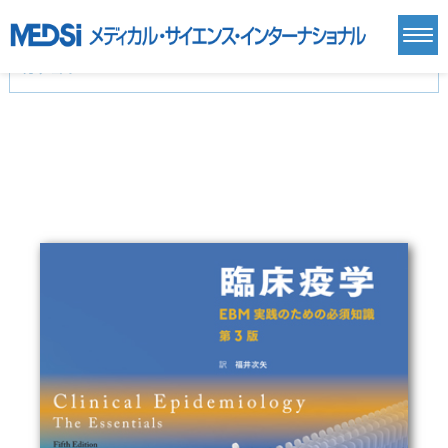
カテゴリー
新刊(直近6ヶ月)(24)
麻酔・集中治療・救急(284)
画像診断・放射線医学(98)
内科総合(27)
マニュアル(39)
医学生・研修医(258)
医学雑誌(585)
生命科学・関連書籍(38)
臨床医学:一般(359)
臨床医学:内科系(407)
臨床医学:外科系(249)
基礎医学(93)
基礎医学関連科学(80)
自然科学(25)
看護学(21)
医療技術(16)
歯科学(3)
栄養学(0)
薬学(7)
保健・体育(1)
衛生・公衆衛生学(14)
医学一般(91)
マルチメディア(0)