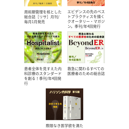
エビデンスの先のベス
周術期管理を核とした
トプラクティスを描く
総合誌［リサ］月刊/
クオータリー・マガジ
毎月1月発売
ン。季刊/年4回発行
患者全体を見すえた内
救急に関わるすべての
科診療のスタンダード
医療者のための総合誌
を創る！季刊/年4回発
行
際限なき医学欲を満た