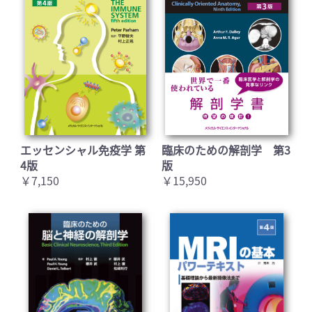
エッセンシャル免疫学 第
臨床のための解剖学 第3
4版
版
￥7,150
￥15,950