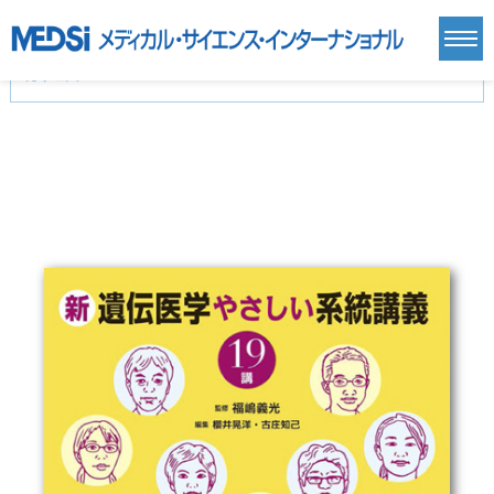
カテゴリー
新刊(直近6ヶ月)(24)
麻酔・集中治療・救急(284)
画像診断・放射線医学(98)
内科総合(27)
マニュアル(39)
医学生・研修医(258)
医学雑誌(585)
生命科学・関連書籍(38)
臨床医学:一般(359)
臨床医学:内科系(407)
臨床医学:外科系(249)
基礎医学(93)
基礎医学関連科学(80)
自然科学(25)
看護学(21)
医療技術(16)
歯科学(3)
栄養学(0)
薬学(7)
保健・体育(1)
衛生・公衆衛生学(14)
医学一般(91)
マルチメディア(0)