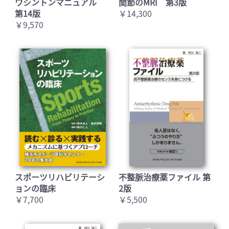
ワシントンマニュアル
関節のMRI 第3版
第14版
￥14,300
￥9,570
スポーツリハビリテーシ
不整脈治療薬ファイル 第
ョンの臨床
2版
￥7,700
￥5,500