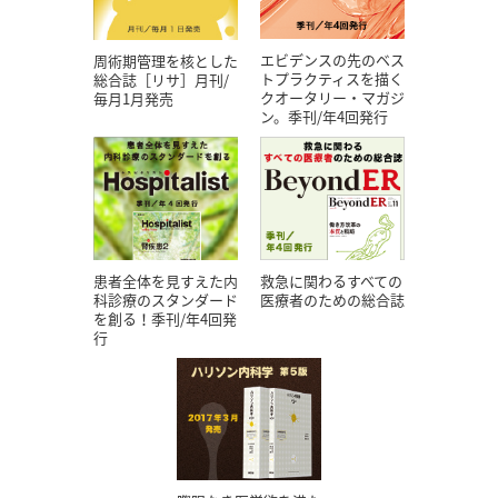
エビデンスの先のベス
周術期管理を核とした
トプラクティスを描く
総合誌［リサ］月刊/
クオータリー・マガジ
毎月1月発売
ン。季刊/年4回発行
患者全体を見すえた内
救急に関わるすべての
科診療のスタンダード
医療者のための総合誌
を創る！季刊/年4回発
行