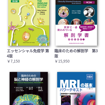
エッセンシャル免疫学 第
臨床のための解剖学 第3
4版
版
￥7,150
￥15,950