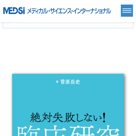
カテゴリー
新刊(直近6ヶ月)(24)
麻酔・集中治療・救急(284)
画像診断・放射線医学(98)
内科総合(27)
マニュアル(39)
医学生・研修医(258)
医学雑誌(585)
生命科学・関連書籍(38)
臨床医学:一般(359)
臨床医学:内科系(407)
臨床医学:外科系(249)
基礎医学(93)
基礎医学関連科学(80)
自然科学(25)
看護学(21)
医療技術(16)
歯科学(3)
栄養学(0)
薬学(7)
保健・体育(1)
衛生・公衆衛生学(14)
医学一般(91)
マルチメディア(0)