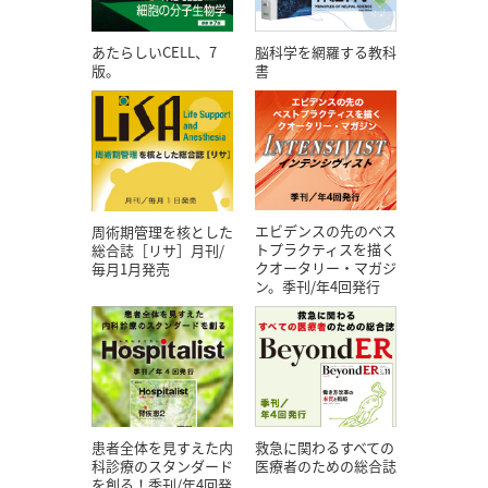
あたらしいCELL、7
脳科学を網羅する教科
版。
書
エビデンスの先のベス
周術期管理を核とした
トプラクティスを描く
総合誌［リサ］月刊/
クオータリー・マガジ
毎月1月発売
ン。季刊/年4回発行
患者全体を見すえた内
救急に関わるすべての
科診療のスタンダード
医療者のための総合誌
を創る！季刊/年4回発