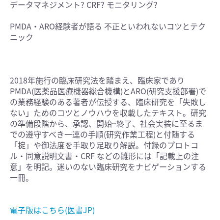
データマネジメント? CRF? モニタリング?
PMDA・ARO経験者が語る 不正といわれないコツとテク
ニック
2018年施行の臨床研究法を踏まえ、臨床家であり
PMDA(医薬品医療機器総合機構)とARO(研究支援部署)で
の業務経験のある著者が伝授する、臨床研究を「失敗し
ない」ためのコツとノウハウを収載したテキスト。研究
の準備段階から、承認、開始~終了、社会実装に至るま
での遵守すべき一連の手順(研究作業工程)と付随する
「掟」や御法度を手取り足取り解説。付録のプロトコ
ル・同意説明文書・CRF などの雛形には「記載上の注
意」を明記。迷いのない臨床研究をナビゲーションする
一冊。
電子版はこちら(医書JP)