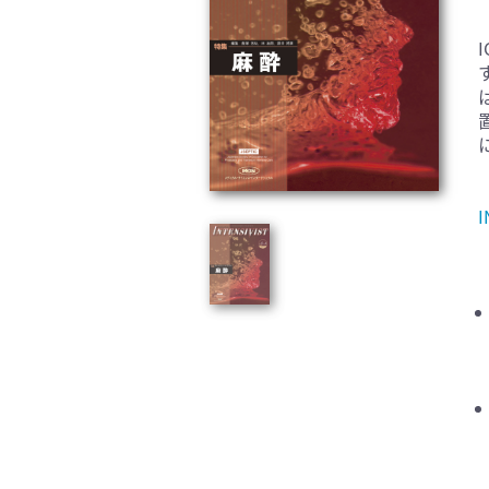
臨床医学:一般(359)
臨床
基礎医学関連科学(80)
自然
歯科学(3)
栄養
衛生・公衆衛生学(14)
医学