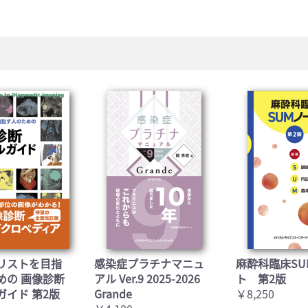
お買い物を続ける
カートへ進む
リストを目指
感染症プラチナマニュ
麻酔科臨床SU
めの 画像診断
アル Ver.9 2025-2026
ト 第2版
ガイド 第2版
Grande
￥8,250