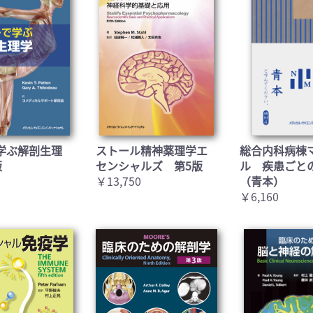
学ぶ解剖生理
ストール精神薬理学エ
総合内科病棟
版
センシャルズ 第5版
ル 疾患ごと
￥13,750
（青本）
￥6,160