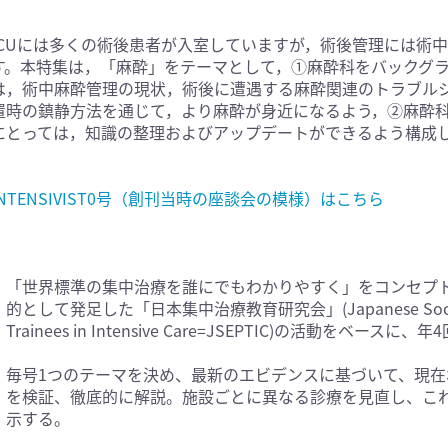
医学:内科系(407)
臨床医学:外科系(249)
ICUには多くの術後患者が入室していますが，術後管理には術
科学(25)
看護学(21)
す。本特集は，「麻酔」をテーマとして，①麻酔科をバックグ
学(0)
薬学(7)
は，術中麻酔管理の現状，術後に遭遇する麻酔関連のトラブル
置時の鎮静方法を通じて，より麻酔が身近になるよう，②麻酔
一般(91)
マルチメディア(0)
にとっては，知識の整理およびアップデートができるよう構成
INTENSIVIST0号（創刊当時の座談会の模様）はこちら
「世界標準の集中治療を誰にでもわかりやすく」をコンセプ
的として発足した「日本集中治療教育研究会」(Japanese Society of E
Trainees in Intensive Care=JSEPTIC)の活動をベースに、
毎号1つのテーマを決め、最新のエビデンスに基づいて、現在
を検証、徹底的に解説。施設ごとに異なる診療を見直し、こ
示する。