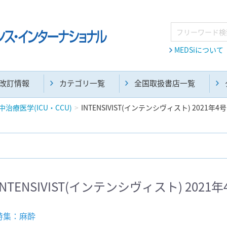
MEDSiについて
改訂情報
カテゴリ一覧
全国取扱書店一覧
中治療医学(ICU・CCU)
INTENSIVIST(インテンシヴィスト) 2021年4号
麻酔・集中治療・救急(284)
画像診断・放射線医学(98)
INTENSIVIST(インテンシヴィスト) 2021年
医学生・研修医(258)
医学雑誌(585)
特集：麻酔