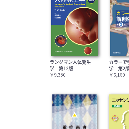
ラングマン人体発生
カラーで
学 第12版
学 第2
￥9,350
￥6,160