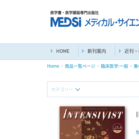
医学書・医学雑誌専門出版社
HOME
新刊案内
近刊・
Home
商品一覧ページ
臨床医学:一般
集
カテゴリー
新刊(直近6ヶ月)(24)
マニュアル(39)