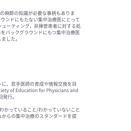
基礎医学(93)
中の麻酔の知識が必要な事柄もありま
医療技術(16)
ラウンドにもたない集中治療医にとって
保健・体育(1)
シューティング，非挿管患者に対する処
科をバックグラウンドにもつ集中治療医
しました。
トに、若手医師の育成や情報交換を目
ducation for Physicians and
年4回発行。
わかっていること/わかっていないこと
れからの集中治療のスタンダードを提