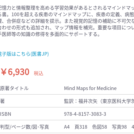
記憶力と情報整理を高める学習効果があるとされるマインドマ
医学:内科系(407)
臨床医学:外科系(249)
る書。100を超える疾患のマインドマップに、疾患の定義、病
科学(25)
看護学(21)
理、合併症などの詳細を提示。また視覚的記憶の補助に不可欠
学(0)
薬学(7)
合わせの形式も追加され、マップ情報を補完。重要な項目について
一般(91)
マルチメディア(0)
手医師等の知識の修得を多面的にサポートする。
電子版はこちら(医書JP)
￥6,930
税込
原著タイトル
Mind Maps for Medicine
著
監訳：福井次矢（東京医科大学茨
ISBN
978-4-8157-3083-3
判型/ページ数/図･写真
A4 頁318 色図58 写真98 