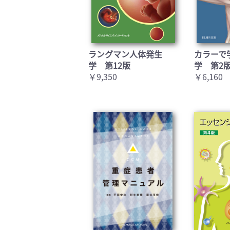
ラングマン人体発生
カラーで
学 第12版
学 第2
￥9,350
￥6,160