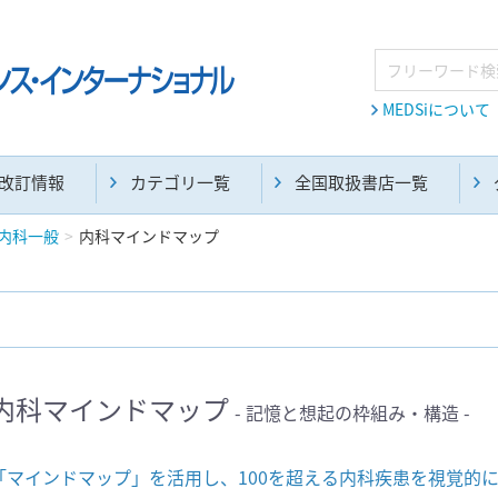
MEDSiについて
改訂情報
カテゴリ一覧
全国取扱書店一覧
内科一般
内科マインドマップ
麻酔・集中治療・救急(284)
画像診断・放射線医学(98)
内科マインドマップ
- 記憶と想起の枠組み・構造 -
医学生・研修医(258)
医学雑誌(585)
「マインドマップ」を活用し、100を超える内科疾患を視覚的