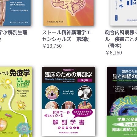
お買い物を続ける
カートへ進む
学ぶ解剖生理
ストール精神薬理学エ
総合内科病棟
版
センシャルズ 第5版
ル 疾患ごと
￥13,750
（青本）
￥6,160