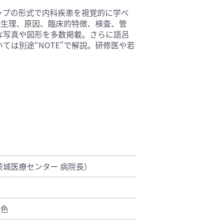
ップの形式で内科疾患を視覚的に学べ
基礎医学(93)
態生理、原因、臨床的特徴、検査、管
医療技術(16)
な写真や図形を多数掲載。さらに語呂
保健・体育(1)
は別途“NOTE”で解説。研修医や若
城医療センター 病院長）
4色