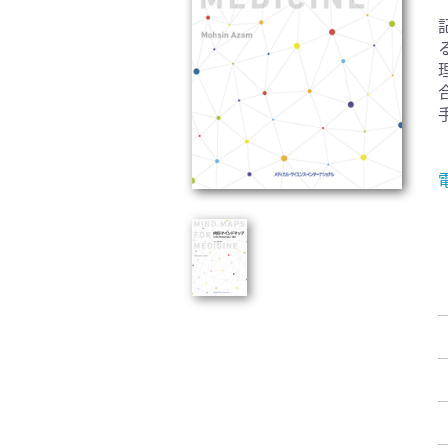
臨床医学:一般(359)
臨床
基礎医学関連科学(80)
自然
歯科学(3)
栄養
衛生・公衆衛生学(14)
医学