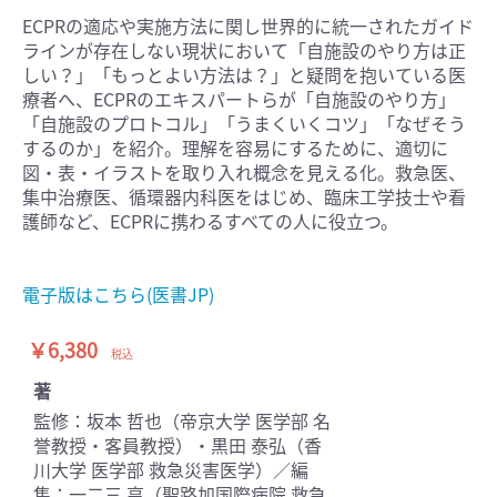
ECPRの適応や実施方法に関し世界的に統一されたガイド
ラインが存在しない現状において「自施設のやり方は正
しい？」「もっとよい方法は？」と疑問を抱いている医
療者へ、ECPRのエキスパートらが「自施設のやり方」
「自施設のプロトコル」「うまくいくコツ」「なぜそう
するのか」を紹介。理解を容易にするために、適切に
図・表・イラストを取り入れ概念を見える化。救急医、
集中治療医、循環器内科医をはじめ、臨床工学技士や看
護師など、ECPRに携わるすべての人に役立つ。
電子版はこちら(医書JP)
￥6,380
税込
著
監修：坂本 哲也（帝京大学 医学部 名
誉教授・客員教授）・黒田 泰弘（香
川大学 医学部 救急災害医学）／編
集：一二三 亨（聖路加国際病院 救急