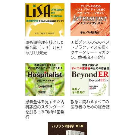
エビデンスの先のベス
周術期管理を核とした
トプラクティスを描く
総合誌［リサ］月刊/
クオータリー・マガジ
毎月1月発売
ン。季刊/年4回発行
患者全体を見すえた内
救急に関わるすべての
科診療のスタンダード
医療者のための総合誌
を創る！季刊/年4回発
行