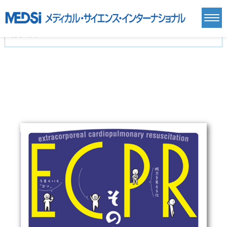
カテゴリー
新刊(直近6ヶ月)(24)
麻酔・集中治療・救急(284)
画像診断・放射線医学(98)
内科総合(27)
マニュアル(39)
医学生・研修医(258)
医学雑誌(585)
生命科学・関連書籍(38)
臨床医学:一般(359)
臨床医学:内科系(407)
臨床医学:外科系(249)
基礎医学(93)
基礎医学関連科学(80)
自然科学(25)
看護学(21)
医療技術(16)
歯科学(3)
栄養学(0)
薬学(7)
保健・体育(1)
衛生・公衆衛生学(14)
医学一般(91)
マルチメディア(0)