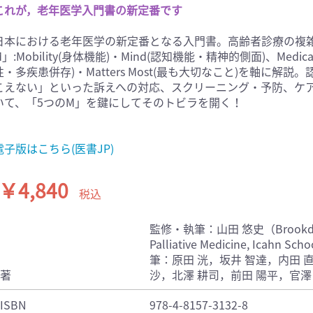
これが，老年医学入門書の新定番です
医学:内科系(407)
臨床医学:外科系(249)
科学(25)
看護学(21)
日本における老年医学の新定番となる入門書。高齢者診療の複
M」:Mobility(身体機能)・Mind(認知機能・精神的側面)、Medicatio
学(0)
薬学(7)
性・多疾患併存)・Matters Most(最も大切なこと)を軸に
一般(91)
マルチメディア(0)
こえない」といった訴えへの対応、スクリーニング・予防、ケア
いて、「5つのM」を鍵にしてそのトビラを開く！
電子版はこちら(医書JP)
￥4,840
税込
監修・執筆：山田 悠史（Brookdale De
Palliative Medicine, Icahn Sch
筆：原田 洸，坂井 智達，内田 
著
沙，北澤 耕司，前田 陽平，官澤
ISBN
978-4-8157-3132-8