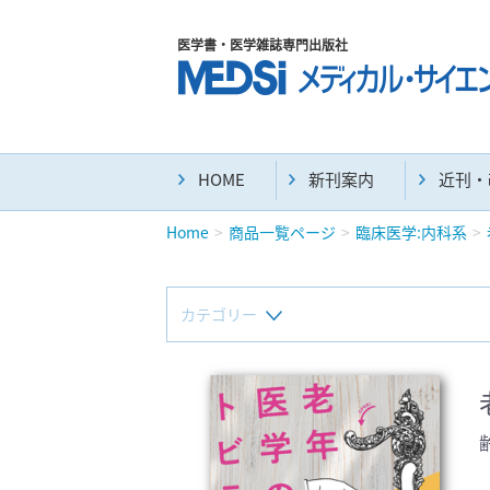
医学書・医学雑誌専門出版社
HOME
新刊案内
近刊・
Home
商品一覧ページ
臨床医学:内科系
カテゴリー
新刊(直近6ヶ月)(23)
マニュアル(39)