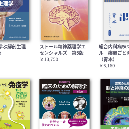
お買い物を続ける
カートへ進む
学ぶ解剖生理
ストール精神薬理学エ
総合内科病棟
版
センシャルズ 第5版
ル 疾患ごと
￥13,750
（青本）
￥6,160