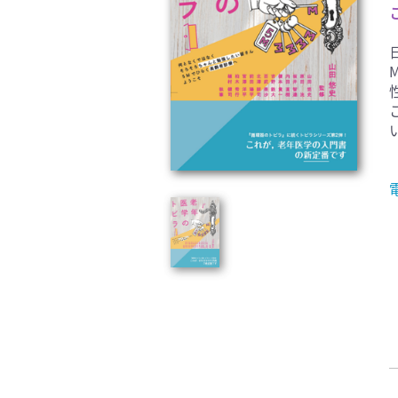
臨床医学:一般(359)
臨床
基礎医学関連科学(80)
自然
歯科学(3)
栄養
衛生・公衆衛生学(14)
医学