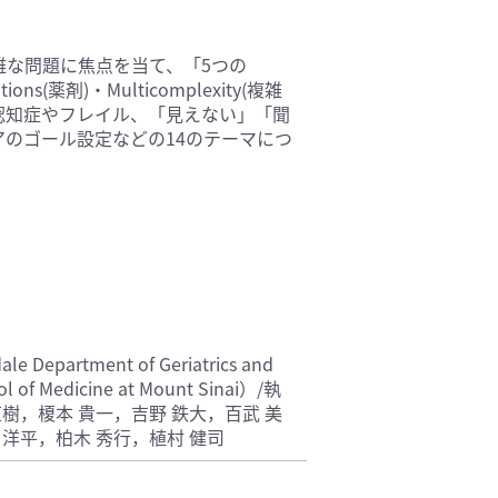
基礎医学(93)
医療技術(16)
雑な問題に焦点を当て、「5つの
ns(薬剤)・Multicomplexity(複雑
保健・体育(1)
解説。認知症やフレイル、「見えない」「聞
のゴール設定などの14のテーマにつ
partment of Geriatrics and
ool of Medicine at Mount Sinai）/執
直樹，榎本 貴一，吉野 鉄大，百武 美
 洋平，柏木 秀行，植村 健司