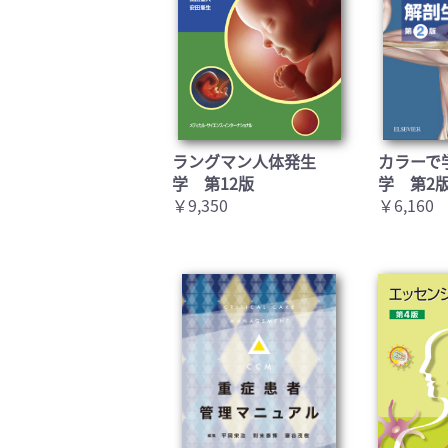
ラングマン人体発生
カラーで
学 第12版
学 第2
￥9,350
￥6,160