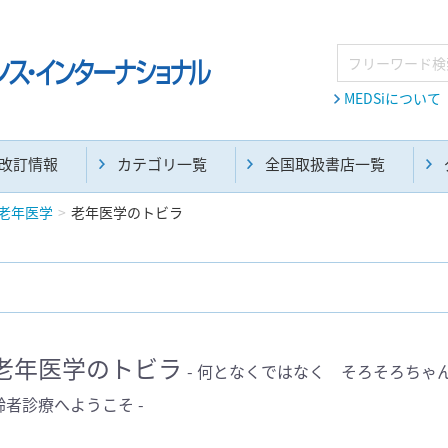
MEDSiについて
改訂情報
カテゴリ一覧
全国取扱書店一覧
老年医学
老年医学のトビラ
麻酔・集中治療・救急(284)
画像診断・放射線医学(98)
老年医学のトビラ
- 何となくではなく そろそろちゃ
齢者診療へようこそ -
医学生・研修医(258)
医学雑誌(585)