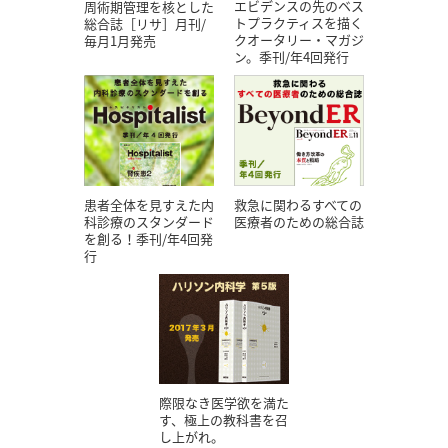
エビデンスの先のベス
周術期管理を核とした
トプラクティスを描く
総合誌［リサ］月刊/
クオータリー・マガジ
毎月1月発売
ン。季刊/年4回発行
患者全体を見すえた内
救急に関わるすべての
科診療のスタンダード
医療者のための総合誌
を創る！季刊/年4回発
行
際限なき医学欲を満た
す、極上の教科書を召
し上がれ。