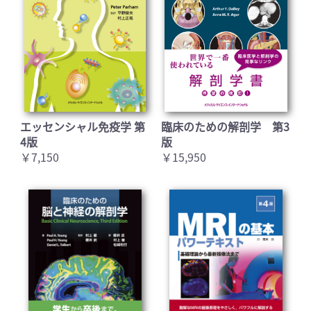
エッセンシャル免疫学 第
臨床のための解剖学 第3
4版
版
￥7,150
￥15,950