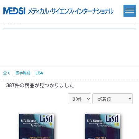
カテゴリー
新刊(直近6ヶ月)(23)
麻酔・集中治療・救急(284)
画像診断・放射線医学(98)
内科総合(27)
マニュアル(39)
医学生・研修医(258)
医学雑誌(585)
生命科学・関連書籍(38)
臨床医学:一般(359)
臨床医学:内科系(407)
臨床医学:外科系(249)
全て
|
医学雑誌
|
LiSA
基礎医学(93)
基礎医学関連科学(80)
自然科学(25)
看護学(21)
医療技術(16)
歯科学(3)
387件
の商品が見つかりました
栄養学(0)
薬学(7)
保健・体育(1)
衛生・公衆衛生学(14)
医学一般(91)
マルチメディア(0)