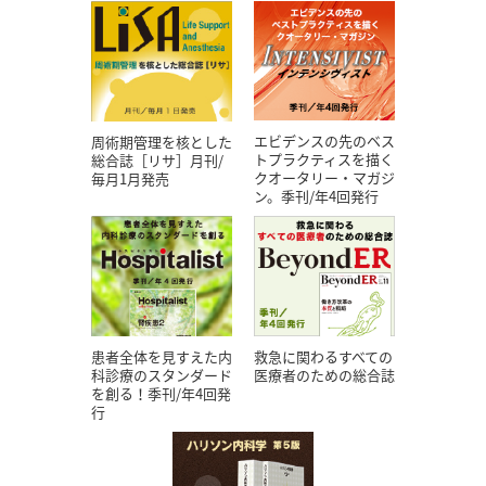
エビデンスの先のベス
周術期管理を核とした
トプラクティスを描く
総合誌［リサ］月刊/
クオータリー・マガジ
毎月1月発売
ン。季刊/年4回発行
患者全体を見すえた内
救急に関わるすべての
科診療のスタンダード
医療者のための総合誌
を創る！季刊/年4回発
行