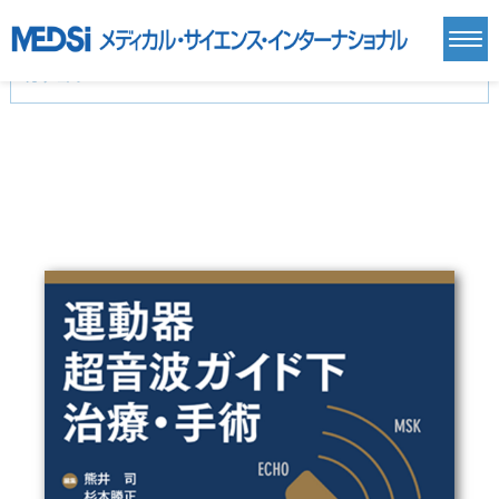
カテゴリー
新刊(直近6ヶ月)(24)
麻酔・集中治療・救急(284)
画像診断・放射線医学(98)
内科総合(27)
マニュアル(39)
医学生・研修医(258)
医学雑誌(585)
生命科学・関連書籍(38)
臨床医学:一般(359)
臨床医学:内科系(407)
臨床医学:外科系(249)
基礎医学(93)
基礎医学関連科学(80)
自然科学(25)
看護学(21)
医療技術(16)
歯科学(3)
栄養学(0)
薬学(7)
保健・体育(1)
衛生・公衆衛生学(14)
医学一般(91)
マルチメディア(0)