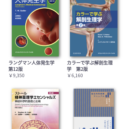
ラングマン人体発生学
カラーで学ぶ解剖生理
第12版
学 第2版
￥9,350
￥6,160