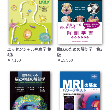
エッセンシャル免疫学 第
臨床のための解剖学 第3
4版
版
￥7,150
￥15,950