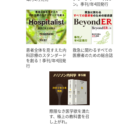
ン。季刊/年4回発行
患者全体を見すえた内
救急に関わるすべての
科診療のスタンダード
医療者のための総合誌
を創る！季刊/年4回発
行
際限なき医学欲を満た
す、極上の教科書を召
し上がれ。