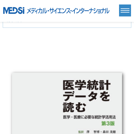
カテゴリー
新刊(直近6ヶ月)(24)
麻酔・集中治療・救急(284)
画像診断・放射線医学(98)
内科総合(27)
マニュアル(39)
医学生・研修医(258)
医学雑誌(585)
生命科学・関連書籍(38)
臨床医学:一般(359)
臨床医学:内科系(407)
臨床医学:外科系(249)
基礎医学(93)
基礎医学関連科学(80)
自然科学(25)
看護学(21)
医療技術(16)
歯科学(3)
栄養学(0)
薬学(7)
保健・体育(1)
衛生・公衆衛生学(14)
医学一般(91)
マルチメディア(0)