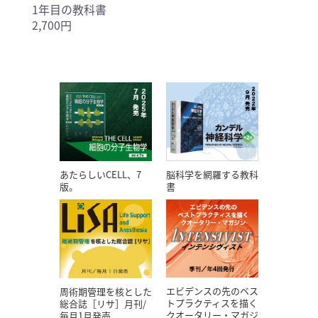
1年目の教科書
2,700円
あたらしいCELL、7
脳科学を網羅する教科
版。
書
エビデンスの先のベス
周術期管理を核とした
トプラクティスを描く
総合誌［リサ］月刊/
クオータリー・マガジ
毎月1月発売