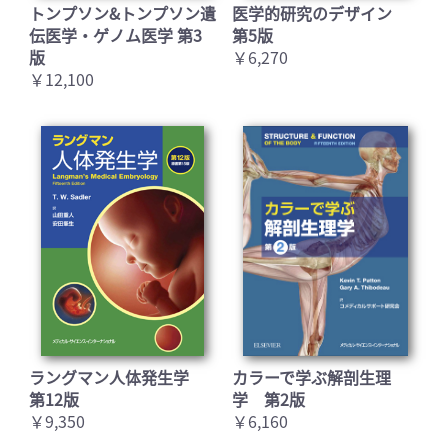
トンプソン&トンプソン遺
医学的研究のデザイン
伝医学・ゲノム医学 第3
第5版
版
￥6,270
￥12,100
ラングマン人体発生学
カラーで学ぶ解剖生理
第12版
学 第2版
￥9,350
￥6,160