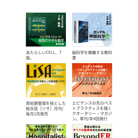
あたらしいCELL、7
脳科学を網羅する教科
版。
書
エビデンスの先のベス
周術期管理を核とした
トプラクティスを描く
総合誌［リサ］月刊/
クオータリー・マガジ
毎月1月発売
ン。季刊/年4回発行