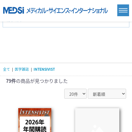
カテゴリー
新刊(直近6ヶ月)(24)
麻酔・集中治療・救急(284)
画像診断・放射線医学(98)
内科総合(27)
マニュアル(39)
医学生・研修医(258)
医学雑誌(585)
生命科学・関連書籍(38)
臨床医学:一般(359)
臨床医学:内科系(407)
臨床医学:外科系(249)
全て
|
医学雑誌
|
INTENSIVIST
基礎医学(93)
基礎医学関連科学(80)
自然科学(25)
看護学(21)
医療技術(16)
歯科学(3)
79件
の商品が見つかりました
栄養学(0)
薬学(7)
保健・体育(1)
衛生・公衆衛生学(14)
医学一般(91)
マルチメディア(0)