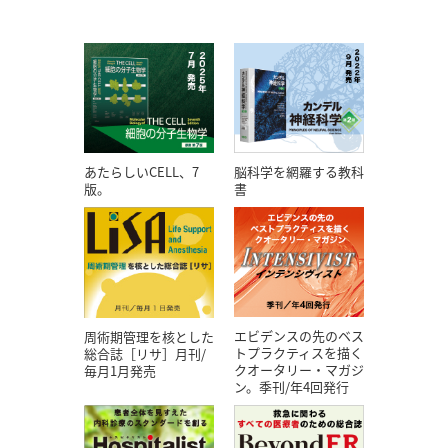
あたらしいCELL、7
脳科学を網羅する教科
版。
書
エビデンスの先のベス
周術期管理を核とした
トプラクティスを描く
総合誌［リサ］月刊/
クオータリー・マガジ
毎月1月発売
ン。季刊/年4回発行