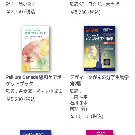
訳：三枝小夜子
監訳/訳：日合 弘・木南 凌
￥2,750 (税込)
￥5,280 (税込)
Pallium Canada 緩和ケアポ
デヴィータがんの分子生物学
ケットブック
第2版
監訳：丹波 嘉一郎・大中 俊宏
監訳：
宮園 浩平
￥5,280 (税込)
石川 冬木
間野 博行
￥10,120 (税込)