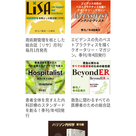
エビデンスの先のベス
周術期管理を核とした
トプラクティスを描く
総合誌［リサ］月刊/
クオータリー・マガジ
毎月1月発売
ン。季刊/年4回発行
患者全体を見すえた内
救急に関わるすべての
科診療のスタンダード
医療者のための総合誌
を創る！季刊/年4回発
行