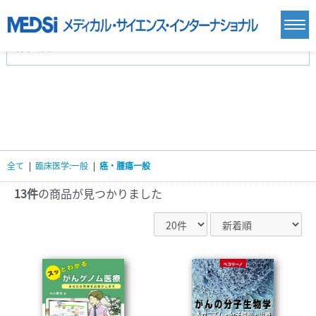
カテゴリー
新刊(直近6ヶ月)(23)
麻酔・集中治療・救急(284)
画像診断・放射線医学(98)
内科総合(27)
マニュアル(39)
医学生・研修医(258)
医学雑誌(585)
生命科学・関連書籍(38)
臨床医学:一般(359)
臨床医学:内科系(407)
臨床医学:外科系(249)
全て
|
臨床医学:一般
|
癌・腫瘍一般
基礎医学(93)
基礎医学関連科学(80)
自然科学(25)
看護学(21)
医療技術(16)
歯科学(3)
13件
の商品が見つかりました
栄養学(0)
薬学(7)
保健・体育(1)
衛生・公衆衛生学(14)
医学一般(91)
マルチメディア(0)