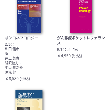
オンコネフロロジー
がん診療ポケットレファラン
ス
監訳：
和田 健彦
監訳：畠 清彦
訳：
￥4,950 (税込)
井上 美貴
翻訳協力：
中山 耕之介
湯浅 健
￥8,580 (税込)