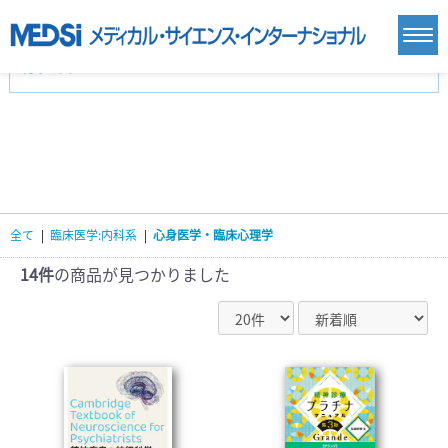
カテゴリー
新刊(直近6ヶ月)(24)
麻酔・集中治療・救急(284)
画像診断・放射線医学(98)
内科総合(27)
マニュアル(39)
医学生・研修医(258)
医学雑誌(585)
生命科学・関連書籍(38)
臨床医学:一般(359)
臨床医学:内科系(407)
臨床医学:外科系(249)
全て
|
臨床医学:内科系
|
心身医学・臨床心理学
基礎医学(93)
基礎医学関連科学(80)
自然科学(25)
看護学(21)
医療技術(16)
歯科学(3)
14件
の商品が見つかりました
栄養学(0)
薬学(7)
保健・体育(1)
衛生・公衆衛生学(14)
医学一般(91)
マルチメディア(0)