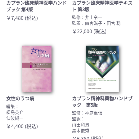
カプラン臨床精神医学ハンド
カプラン臨床精神医学テキス
ブック 第4版
ト 第3版
￥7,480 (税込)
監修：井上令一
監訳：四宮滋子・田宮 聡
￥22,000 (税込)
女性のうつ病
カプラン精神科薬物ハンドブ
ック 第5版
編集：
松島英介
監修：神庭重信
仙波純一
監訳：
山田和男
￥4,400 (税込)
黒木俊秀
￥6,380 (税込)