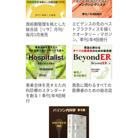
エビデンスの先のベス
周術期管理を核とした
トプラクティスを描く
総合誌［リサ］月刊/
クオータリー・マガジ
毎月1月発売
ン。季刊/年4回発行
患者全体を見すえた内
救急に関わるすべての
科診療のスタンダード
医療者のための総合誌
を創る！季刊/年4回発
行