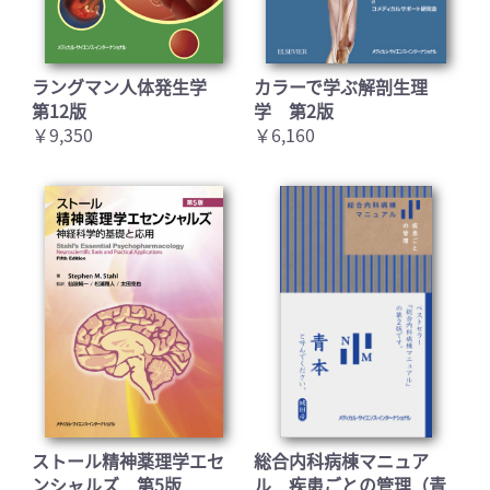
ラングマン人体発生学
カラーで学ぶ解剖生理
第12版
学 第2版
￥9,350
￥6,160
お買い物を続ける
カートへ進む
ストール精神薬理学エセ
総合内科病棟マニュア
ンシャルズ 第5版
ル 疾患ごとの管理（青