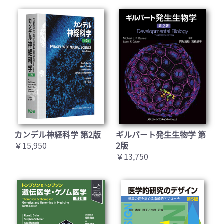
カンデル神経科学 第2版
ギルバート発生生物学 第
￥15,950
2版
￥13,750