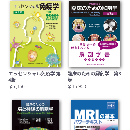
エッセンシャル免疫学 第
臨床のための解剖学 第3
4版
版
￥7,150
￥15,950