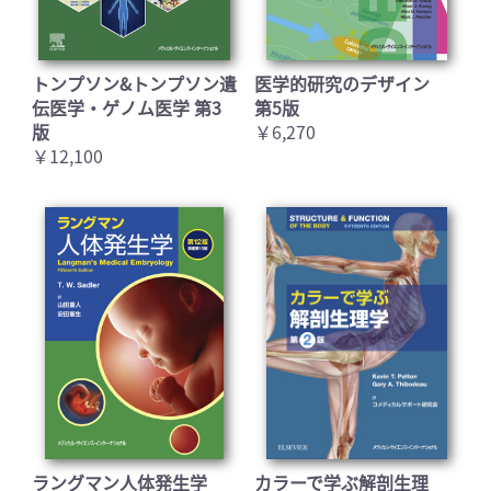
トンプソン&トンプソン遺
医学的研究のデザイン
伝医学・ゲノム医学 第3
第5版
版
￥6,270
￥12,100
ラングマン人体発生学
カラーで学ぶ解剖生理