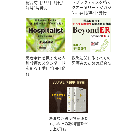
トプラクティスを描く
総合誌［リサ］月刊/
クオータリー・マガジ
毎月1月発売
ン。季刊/年4回発行
患者全体を見すえた内
救急に関わるすべての
科診療のスタンダード
医療者のための総合誌
を創る！季刊/年4回発
行
際限なき医学欲を満た
す、極上の教科書を召
し上がれ。