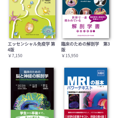
エッセンシャル免疫学 第
臨床のための解剖学 第3
4版
版
￥7,150
￥15,950