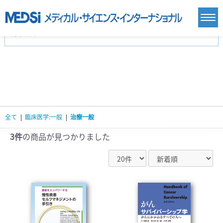
カテゴリー
新刊(直近6ヶ月)(23)
麻酔・集中治療・救急(284)
画像診断・放射線医学(98)
内科総合(27)
マニュアル(39)
医学生・研修医(258)
医学雑誌(585)
生命科学・関連書籍(38)
臨床医学:一般(359)
臨床医学:内科系(407)
臨床医学:外科系(249)
全て
|
臨床医学:一般
|
治療一般
基礎医学(93)
基礎医学関連科学(80)
自然科学(25)
看護学(21)
医療技術(16)
歯科学(3)
3件
の商品が見つかりました
栄養学(0)
薬学(7)
保健・体育(1)
衛生・公衆衛生学(14)
医学一般(91)
マルチメディア(0)