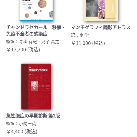
チャンドラセカール 移植・
マンモグラフィ読影アトラス
免疫不全者の感染症
訳：南 学
監訳：青柳 有紀・兒子 真之
￥11,000 (税込)
￥13,200 (税込)
急性腹症の早期診断 第2版
監訳：小関一英
￥4,400 (税込)