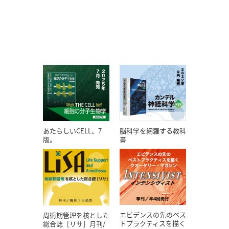
あたらしいCELL、7
脳科学を網羅する教科
版。
書
エビデンスの先のベス
周術期管理を核とした
トプラクティスを描く
総合誌［リサ］月刊/