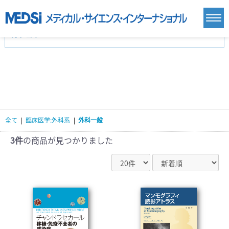
カテゴリー
新刊(直近6ヶ月)(23)
麻酔・集中治療・救急(284)
画像診断・放射線医学(98)
内科総合(27)
マニュアル(39)
医学生・研修医(258)
医学雑誌(585)
生命科学・関連書籍(38)
臨床医学:一般(359)
臨床医学:内科系(407)
臨床医学:外科系(249)
全て
|
臨床医学:外科系
|
外科一般
基礎医学(93)
基礎医学関連科学(80)
自然科学(25)
看護学(21)
医療技術(16)
歯科学(3)
3件
の商品が見つかりました
栄養学(0)
薬学(7)
保健・体育(1)
衛生・公衆衛生学(14)
医学一般(91)
マルチメディア(0)