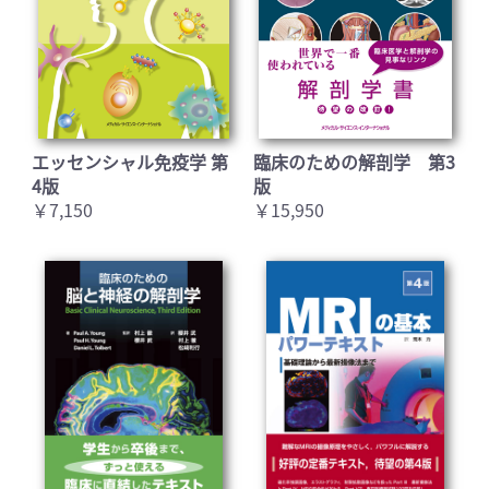
エッセンシャル免疫学 第
臨床のための解剖学 第3
4版
版
￥7,150
￥15,950