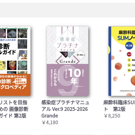
お買い物を続ける
カートへ進む
リストを目指
感染症プラチナマニュ
麻酔科臨床SU
めの 画像診断
アル Ver.9 2025-2026
ト 第2版
ガイド 第2版
Grande
￥8,250
￥4,180