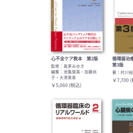
心不全ケア教本 第2版
循環器治
第3版
監修：眞茅みゆき
編集：池亀俊美・加藤尚
著：村川
子・大津美香
￥7,700 
￥5,060 (税込)