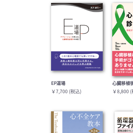
臨床医学:一般(359)
臨床
基礎医学関連科学(80)
自然
歯科学(3)
栄養
衛生・公衆衛生学(14)
医学
EP道場
心臓移植
￥7,700 (税込)
￥8,800 