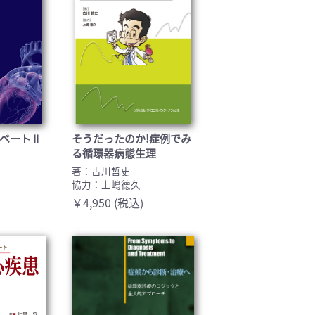
ート II
そうだったのか!症例でみ
る循環器病態生理
著：古川哲史
協力：上嶋德久
￥4,950 (税込)