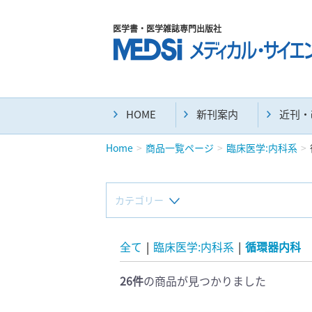
医学書・医学雑誌専門出版社
HOME
新刊案内
近刊・
Home
商品一覧ページ
臨床医学:内科系
カテゴリー
新刊(直近6ヶ月)(23)
全て
|
臨床医学:内科系
|
循環器内科
26件
の商品が見つかりました
マニュアル(39)