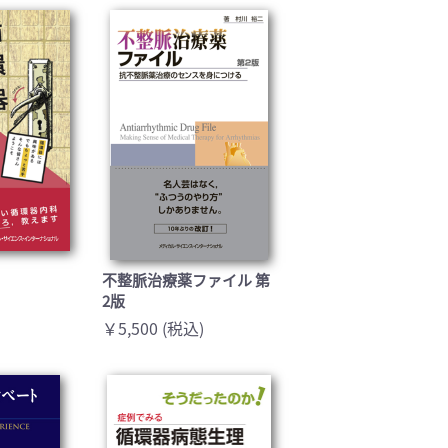
基礎医学(93)
医療技術(16)
保健・体育(1)
ラ
不整脈治療薬ファイル 第
2版
￥5,500 (税込)