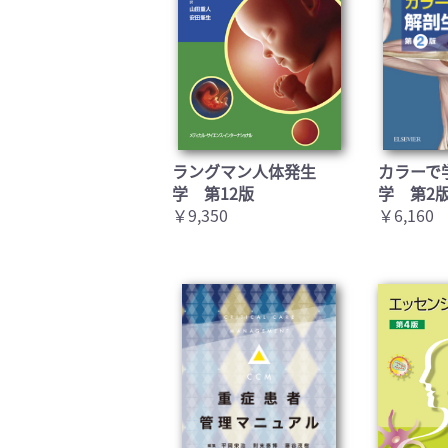
ラングマン人体発生
カラーで
学 第12版
学 第2
￥9,350
￥6,160