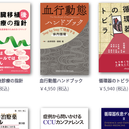
医学:内科系(407)
臨床医学:外科系(249)
科学(25)
看護学(21)
学(0)
薬学(7)
一般(91)
マルチメディア(0)
後診療の指針
血行動態ハンドブック
循環器のトビ
(税込)
￥4,950 (税込)
￥5,940 (税込)