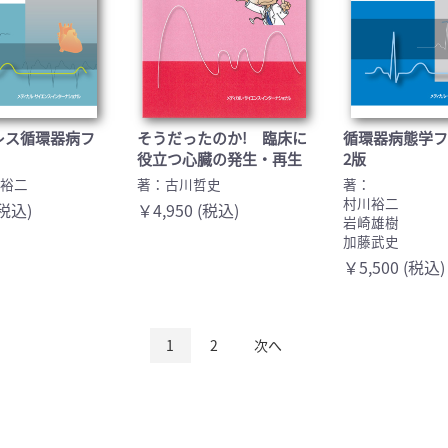
レス循環器病フ
そうだったのか! 臨床に
循環器病態学フ
役立つ心臓の発生・再生
2版
川裕二
著：古川哲史
著：
村川裕二
(税込)
￥4,950 (税込)
岩崎雄樹
加藤武史
￥5,500 (税込)
1
2
次へ