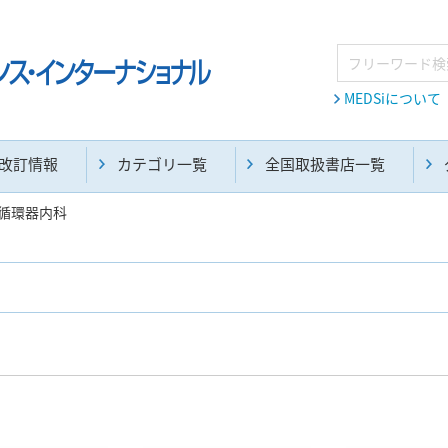
MEDSiについて
改訂情報
カテゴリ一覧
全国取扱書店一覧
循環器内科
麻酔・集中治療・救急(284)
画像診断・放射線医学(98)
医学生・研修医(258)
医学雑誌(585)