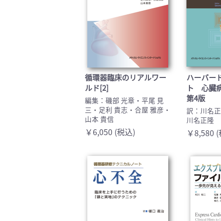
循環器臨床のリアルワー
ハーバー
ルド[2]
ト 心臓
第4版
編集：磯部 光章・平尾 見
三・足利 貴志・合屋 雅彦・
訳：川名
山本 貴信
川名正隆
￥6,050 (税込)
￥8,580 