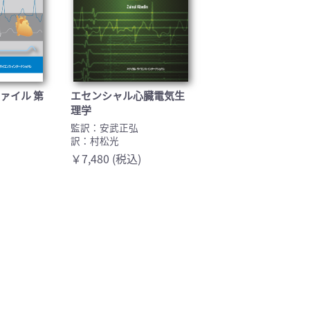
ァイル 第
エセンシャル心臓電気生
理学
監訳：安武正弘
訳：村松光
￥7,480 (税込)