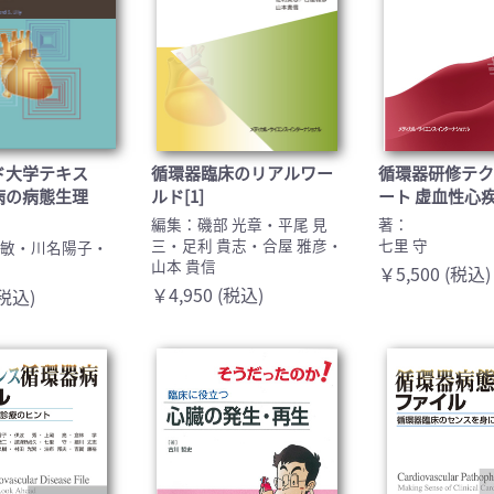
ド大学テキス
循環器臨床のリアルワー
循環器研修テ
病の病態生理
ルド[1]
ート 虚血性心
編集：磯部 光章・平尾 見
著：
三・足利 貴志・合屋 雅彦・
七里 守
正敏・川名陽子・
山本 貴信
￥5,500 (税込)
￥4,950 (税込)
(税込)