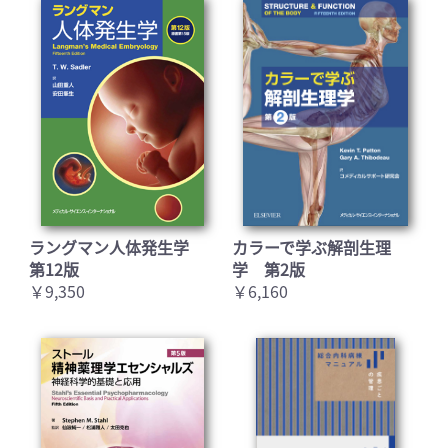
ラングマン人体発生学
カラーで学ぶ解剖生理
第12版
学 第2版
￥9,350
￥6,160