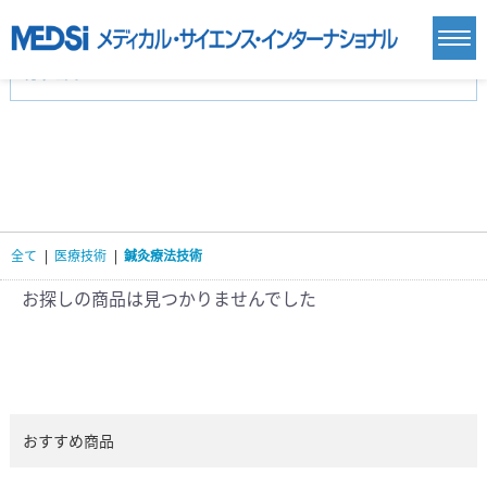
カテゴリー
新刊(直近6ヶ月)(24)
麻酔・集中治療・救急(284)
画像診断・放射線医学(98)
内科総合(27)
マニュアル(39)
医学生・研修医(258)
医学雑誌(585)
生命科学・関連書籍(38)
臨床医学:一般(359)
臨床医学:内科系(407)
臨床医学:外科系(249)
全て
|
医療技術
|
鍼灸療法技術
基礎医学(93)
基礎医学関連科学(80)
自然科学(25)
看護学(21)
医療技術(16)
歯科学(3)
お探しの商品は見つかりませんでした
栄養学(0)
薬学(7)
保健・体育(1)
衛生・公衆衛生学(14)
医学一般(91)
マルチメディア(0)
おすすめ商品