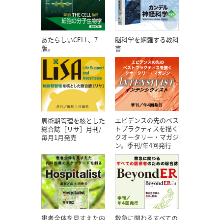
あたらしいCELL、7
脳科学を網羅する教科
版。
書
エビデンスの先のベス
周術期管理を核とした
トプラクティスを描く
総合誌［リサ］月刊/
クオータリー・マガジ
毎月1月発売
ン。季刊/年4回発行
患者全体を見すえた内
救急に関わるすべての