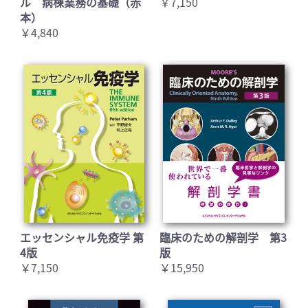
ル 病棟業務の基礎（赤
￥7,150
本）
￥4,840
お買い物を続ける
カートへ進む
エッセンシャル免疫学 第
臨床のための解剖学 第3
4版
版
￥7,150
￥15,950