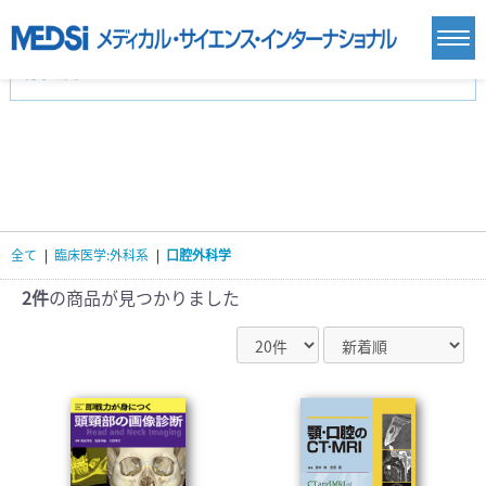
カテゴリー
新刊(直近6ヶ月)(24)
麻酔・集中治療・救急(284)
画像診断・放射線医学(98)
内科総合(27)
マニュアル(39)
医学生・研修医(258)
医学雑誌(585)
生命科学・関連書籍(38)
臨床医学:一般(359)
臨床医学:内科系(407)
臨床医学:外科系(249)
全て
|
臨床医学:外科系
|
口腔外科学
基礎医学(93)
基礎医学関連科学(80)
自然科学(25)
看護学(21)
医療技術(16)
歯科学(3)
2件
の商品が見つかりました
栄養学(0)
薬学(7)
保健・体育(1)
衛生・公衆衛生学(14)
医学一般(91)
マルチメディア(0)