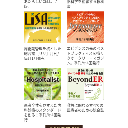
あたらしいCELL、7
脳科学を網羅する教科
版。
書
エビデンスの先のベス
周術期管理を核とした
トプラクティスを描く
総合誌［リサ］月刊/
クオータリー・マガジ
毎月1月発売
ン。季刊/年4回発行
患者全体を見すえた内
救急に関わるすべての
科診療のスタンダード
医療者のための総合誌
を創る！季刊/年4回発
行