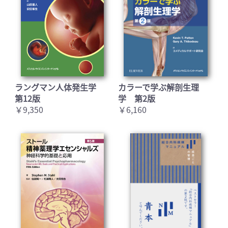
ラングマン人体発生学
カラーで学ぶ解剖生理
第12版
学 第2版
￥9,350
￥6,160