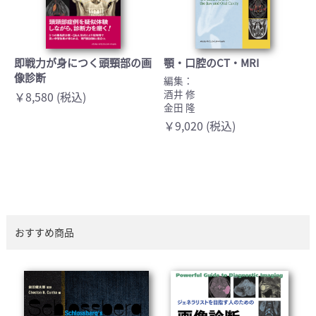
即戦力が身につく頭頸部の画
顎・口腔のCT・MRI
像診断
編集：
酒井 修
￥8,580 (税込)
金田 隆
￥9,020 (税込)
おすすめ商品