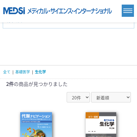
カテゴリー
新刊(直近6ヶ月)(23)
麻酔・集中治療・救急(284)
画像診断・放射線医学(98)
内科総合(27)
マニュアル(39)
医学生・研修医(258)
医学雑誌(585)
生命科学・関連書籍(38)
臨床医学:一般(359)
臨床医学:内科系(407)
臨床医学:外科系(249)
全て
|
基礎医学
|
生化学
基礎医学(93)
基礎医学関連科学(80)
自然科学(25)
看護学(21)
医療技術(16)
歯科学(3)
2件
の商品が見つかりました
栄養学(0)
薬学(7)
保健・体育(1)
衛生・公衆衛生学(14)
医学一般(91)
マルチメディア(0)