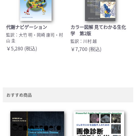
代謝ナビゲーション
カラー図解 見てわかる生化
学 第2版
監訳：大竹 明・岡崎 康司・村
山 圭
監訳：川村 越
￥5,280 (税込)
￥7,700 (税込)
おすすめ商品