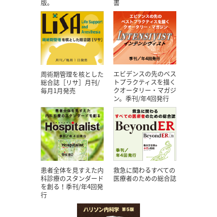
版。
書
エビデンスの先のベス
周術期管理を核とした
トプラクティスを描く
総合誌［リサ］月刊/
クオータリー・マガジ
毎月1月発売
ン。季刊/年4回発行
患者全体を見すえた内
救急に関わるすべての
科診療のスタンダード
医療者のための総合誌
を創る！季刊/年4回発
行