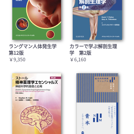
ラングマン人体発生学
カラーで学ぶ解剖生理
第12版
学 第2版
￥9,350
￥6,160