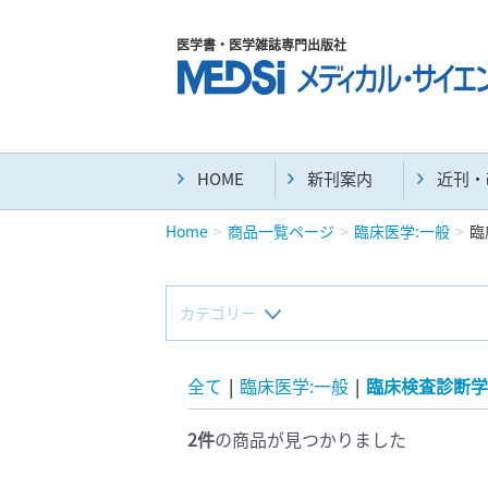
医学書・医学雑誌専門出版社
HOME
新刊案内
近刊・
Home
商品一覧ページ
臨床医学:一般
臨
カテゴリー
新刊(直近6ヶ月)(24)
全て
|
臨床医学:一般
|
臨床検査診断学
2件
の商品が見つかりました
マニュアル(39)