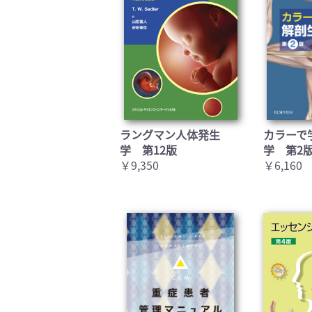
ラングマン人体発生
カラーで
学 第12版
学 第2
￥9,350
￥6,160