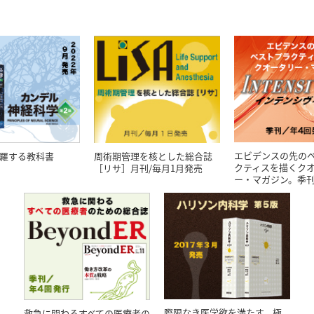
エビデンスの先の
羅する教科書
周術期管理を核とした総合誌
クティスを描くク
［リサ］月刊/毎月1月発売
ー・マガジン。季刊
際限なき医学欲を満たす、極
救急に関わるすべての医療者の