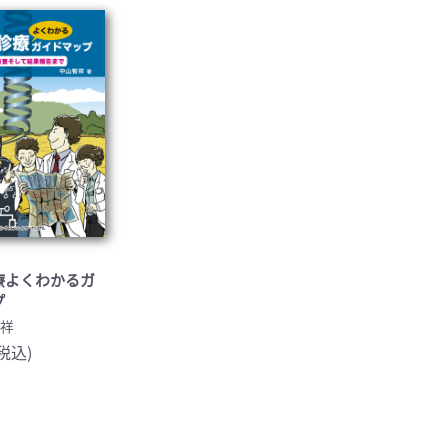
医学:内科系(407)
臨床医学:外科系(249)
科学(25)
看護学(21)
学(0)
薬学(7)
一般(91)
マルチメディア(0)
療よくわかるガ
プ
智祥
(税込)