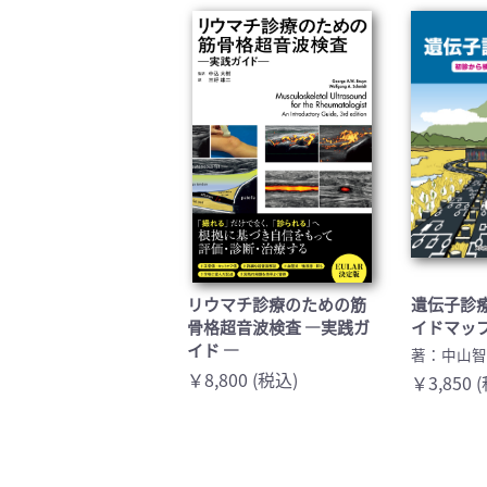
臨床医学:一般(359)
臨床
基礎医学関連科学(80)
自然
歯科学(3)
栄養
衛生・公衆衛生学(14)
医学
リウマチ診療のための筋
遺伝子診
骨格超音波検査 ―実践ガ
イドマッ
イド ―
著：中山
￥8,800 (税込)
￥3,850 