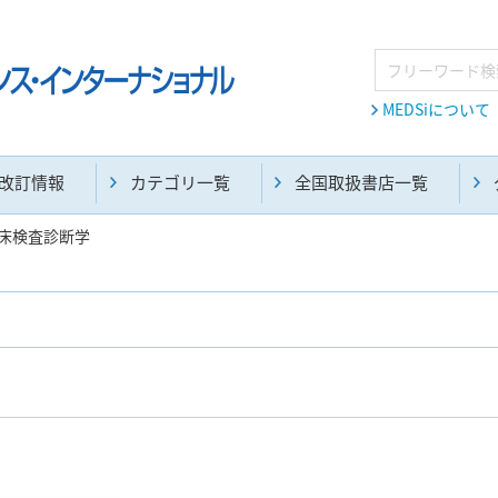
MEDSiについて
改訂情報
カテゴリ一覧
全国取扱書店一覧
床検査診断学
麻酔・集中治療・救急(284)
画像診断・放射線医学(98)
医学生・研修医(258)
医学雑誌(585)