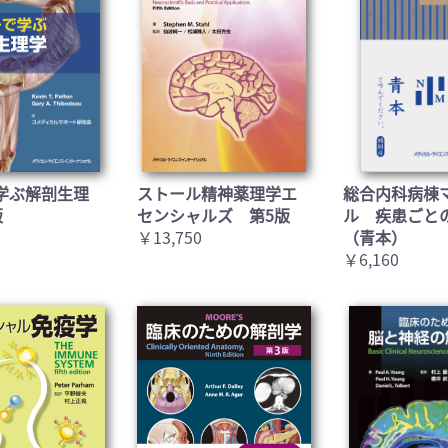
学ぶ解剖生理
ストール精神薬理学エ
総合内科病棟
版
センシャルズ 第5版
ル 疾患ごと
￥13,750
（青本）
￥6,160
お買い物を続ける
カートへ進む