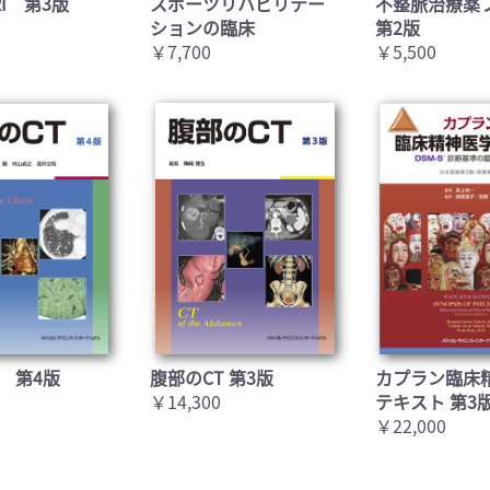
I 第3版
スポーツリハビリテー
不整脈治療薬
ションの臨床
第2版
￥7,700
￥5,500
 第4版
腹部のCT 第3版
カプラン臨床
￥14,300
テキスト 第3
￥22,000