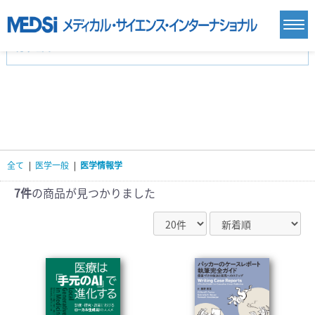
カテゴリー
新刊(直近6ヶ月)(24)
麻酔・集中治療・救急(284)
画像診断・放射線医学(98)
内科総合(27)
マニュアル(39)
医学生・研修医(258)
医学雑誌(585)
生命科学・関連書籍(38)
臨床医学:一般(359)
臨床医学:内科系(407)
臨床医学:外科系(249)
全て
|
医学一般
|
医学情報学
基礎医学(93)
基礎医学関連科学(80)
自然科学(25)
看護学(21)
医療技術(16)
歯科学(3)
7件
の商品が見つかりました
栄養学(0)
薬学(7)
保健・体育(1)
衛生・公衆衛生学(14)
医学一般(91)
マルチメディア(0)