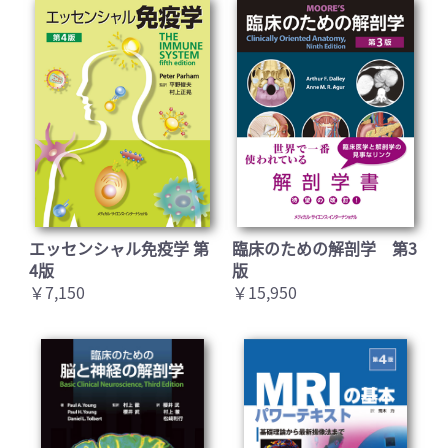
エッセンシャル免疫学 第
臨床のための解剖学 第3
4版
版
￥7,150
￥15,950