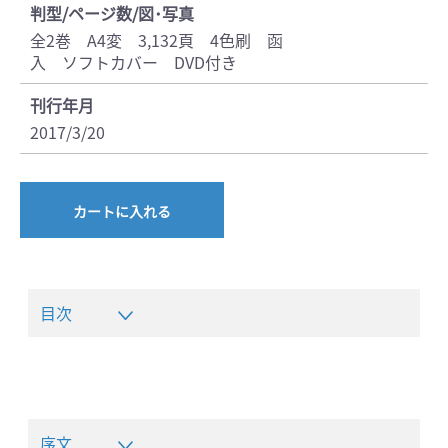
判型/ページ数/図･写真
全2巻 A4変 3,132頁 4色刷 函
入 ソフトカバー DVD付き
刊行年月
2017/3/20
カートに入れる
目次
序文