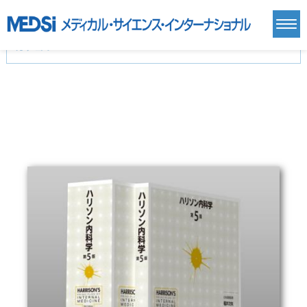
カテゴリー
新刊(直近6ヶ月)(24)
麻酔・集中治療・救急(284)
画像診断・放射線医学(98)
内科総合(27)
マニュアル(39)
医学生・研修医(258)
医学雑誌(585)
生命科学・関連書籍(38)
臨床医学:一般(359)
臨床医学:内科系(407)
臨床医学:外科系(249)
基礎医学(93)
基礎医学関連科学(80)
自然科学(25)
看護学(21)
医療技術(16)
歯科学(3)
栄養学(0)
薬学(7)
保健・体育(1)
衛生・公衆衛生学(14)
医学一般(91)
マルチメディア(0)