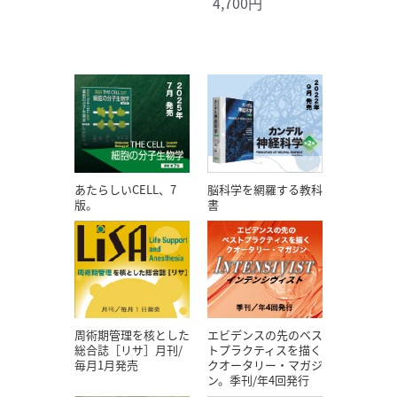
4,700円
あたらしいCELL、7
脳科学を網羅する教科
版。
書
エビデンスの先のベス
周術期管理を核とした
トプラクティスを描く
総合誌［リサ］月刊/
クオータリー・マガジ
毎月1月発売
ン。季刊/年4回発行