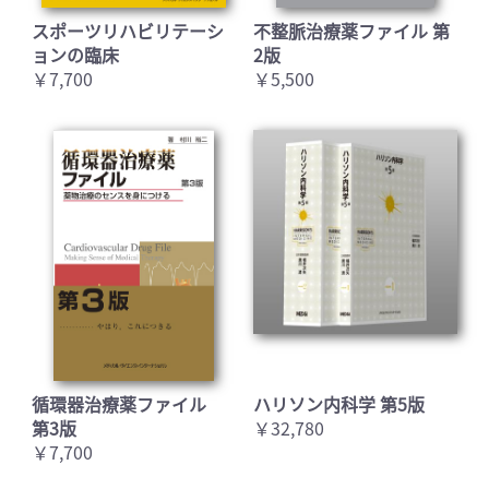
スポーツリハビリテーシ
不整脈治療薬ファイル 第
ョンの臨床
2版
￥7,700
￥5,500
(誤)per
s
tussis
(正)pertussis
[VOLUME 2/Part 8/226. ヒト免疫不全ウイルス:AIDSお
よび関連疾患]
p.1328左段本文32〜34行目
(誤)Updated U.S. Public Health Service Guidelines
for the Management
fo
Occupational Exposures to
HIV and Recommendations for Postexposure
Prophylaxis
(正)Updated U.S. Public Health Service Guidelines
for the Management
of
Occupational Exposures to
HIV and Recommendations for Postexposure
循環器治療薬ファイル
ハリソン内科学 第5版
Prophylaxis
第3版
￥32,780
￥7,700
[VOLUME 2/Part 11/313. 嚢胞性線維症]
p.1743左段本文下から7行目