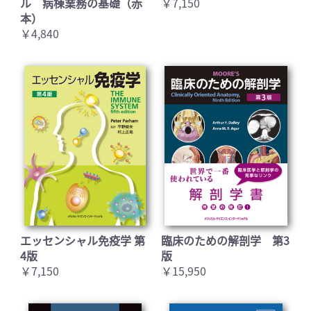
ル 病棟業務の基礎（赤
￥7,150
本）
￥4,840
エッセンシャル免疫学 第
臨床のための解剖学 第3
4版
版
￥7,150
￥15,950