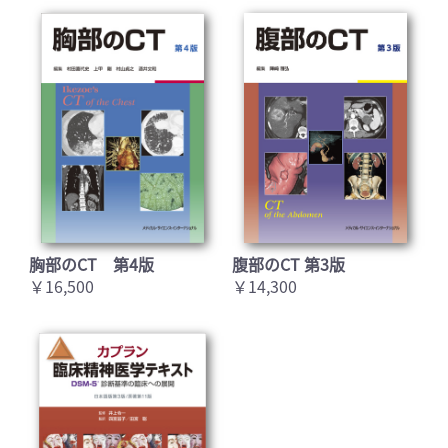
(誤)上皮細胞の頂端
測
(管腔
測
)細胞膜
(正)上皮細胞の頂端
側
(管腔
側
)細胞膜
[VOLUME 2/Part 16/418. 糖尿病:管理と治療]
p.2474右段本文下から18行目
(誤)就眠時のinsulin glargine投与による夜間低血糖に
対する効果は,NPH insulinに
劣
る。
(正)就眠時のinsulin glargine投与による夜間低血糖に
対する効果は,NPH insulinに
まさ
る。
胸部のCT 第4版
腹部のCT 第3版
￥16,500
￥14,300