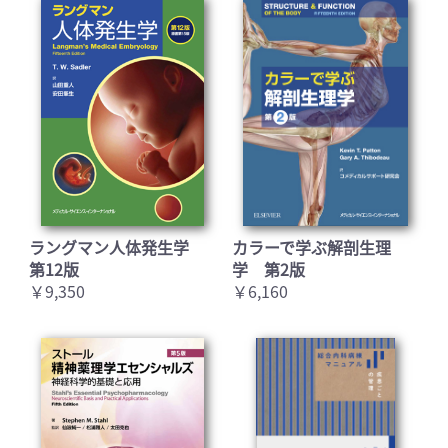
ラングマン人体発生学
カラーで学ぶ解剖生理
第12版
学 第2版
￥9,350
￥6,160