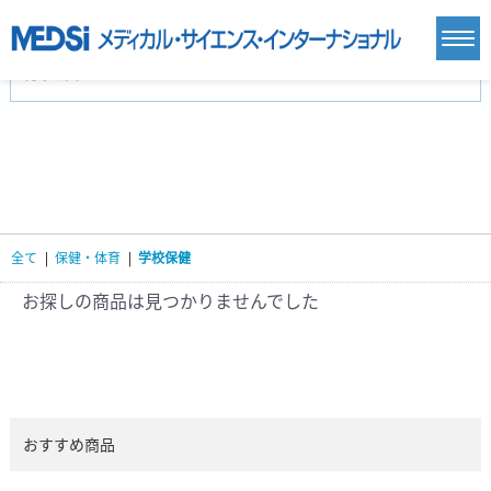
カテゴリー
新刊(直近6ヶ月)(23)
麻酔・集中治療・救急(284)
画像診断・放射線医学(98)
内科総合(27)
マニュアル(39)
医学生・研修医(258)
医学雑誌(585)
生命科学・関連書籍(38)
臨床医学:一般(359)
臨床医学:内科系(407)
臨床医学:外科系(249)
全て
|
保健・体育
|
学校保健
基礎医学(93)
基礎医学関連科学(80)
自然科学(25)
看護学(21)
医療技術(16)
歯科学(3)
お探しの商品は見つかりませんでした
栄養学(0)
薬学(7)
保健・体育(1)
衛生・公衆衛生学(14)
医学一般(91)
マルチメディア(0)
おすすめ商品