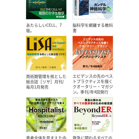
あたらしいCELL、7
脳科学を網羅する教科
版。
書
エビデンスの先のベス
周術期管理を核とした
トプラクティスを描く
総合誌［リサ］月刊/
クオータリー・マガジ
毎月1月発売
ン。季刊/年4回発行
患者全体を見すえた内
救急に関わるすべての