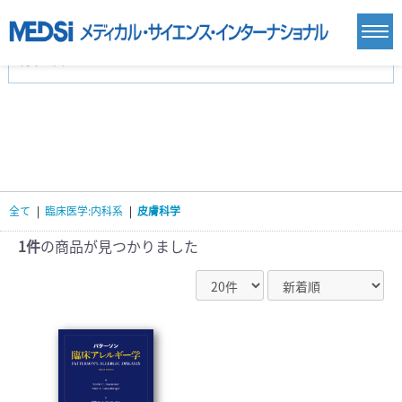
カテゴリー
新刊(直近6ヶ月)(23)
麻酔・集中治療・救急(284)
画像診断・放射線医学(98)
内科総合(27)
マニュアル(39)
医学生・研修医(258)
医学雑誌(585)
生命科学・関連書籍(38)
臨床医学:一般(359)
臨床医学:内科系(407)
臨床医学:外科系(249)
全て
|
臨床医学:内科系
|
皮膚科学
基礎医学(93)
基礎医学関連科学(80)
自然科学(25)
看護学(21)
医療技術(16)
歯科学(3)
1件
の商品が見つかりました
栄養学(0)
薬学(7)
保健・体育(1)
衛生・公衆衛生学(14)
医学一般(91)
マルチメディア(0)