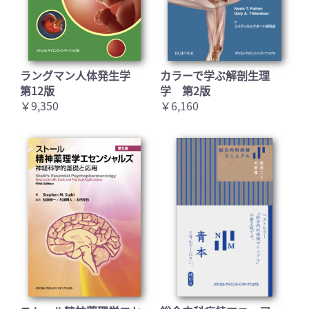
ラングマン人体発生学
カラーで学ぶ解剖生理
第12版
学 第2版
￥9,350
￥6,160