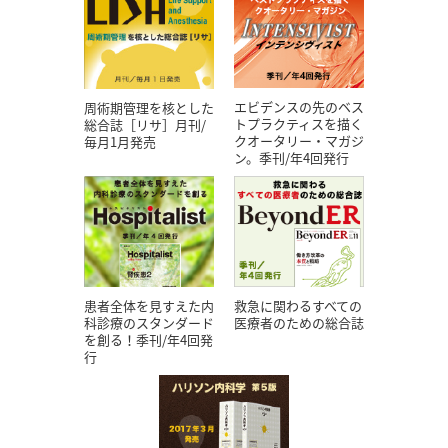
エビデンスの先のベス
周術期管理を核とした
トプラクティスを描く
総合誌［リサ］月刊/
クオータリー・マガジ
毎月1月発売
ン。季刊/年4回発行
患者全体を見すえた内
救急に関わるすべての
科診療のスタンダード
医療者のための総合誌
を創る！季刊/年4回発
行