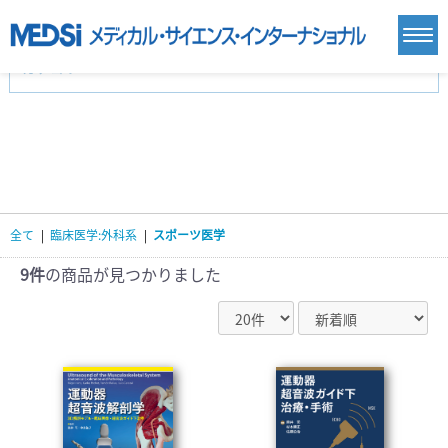
カテゴリー
新刊(直近6ヶ月)(23)
麻酔・集中治療・救急(284)
画像診断・放射線医学(98)
内科総合(27)
マニュアル(39)
医学生・研修医(258)
医学雑誌(585)
生命科学・関連書籍(38)
臨床医学:一般(359)
臨床医学:内科系(407)
臨床医学:外科系(249)
全て
|
臨床医学:外科系
|
スポーツ医学
基礎医学(93)
基礎医学関連科学(80)
自然科学(25)
看護学(21)
医療技術(16)
歯科学(3)
9件
の商品が見つかりました
栄養学(0)
薬学(7)
保健・体育(1)
衛生・公衆衛生学(14)
医学一般(91)
マルチメディア(0)