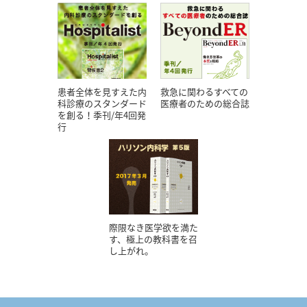
患者全体を見すえた内
救急に関わるすべての
科診療のスタンダード
医療者のための総合誌
を創る！季刊/年4回発
行
際限なき医学欲を満た
す、極上の教科書を召
し上がれ。