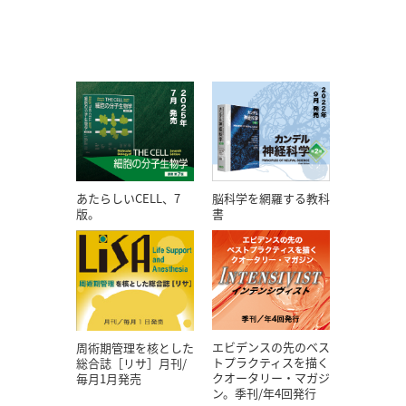
あたらしいCELL、7
脳科学を網羅する教科
版。
書
エビデンスの先のベス
周術期管理を核とした
トプラクティスを描く
総合誌［リサ］月刊/
クオータリー・マガジ
毎月1月発売
ン。季刊/年4回発行