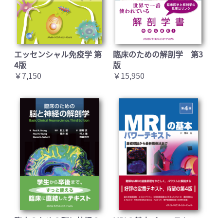
エッセンシャル免疫学 第
臨床のための解剖学 第3
4版
版
￥7,150
￥15,950