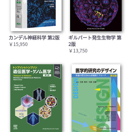
カンデル神経科学 第2版
ギルバート発生生物学 第
￥15,950
2版
￥13,750