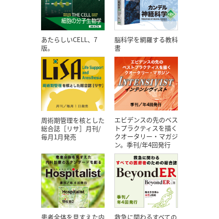
あたらしいCELL、7
脳科学を網羅する教科
版。
書
エビデンスの先のベス
周術期管理を核とした
トプラクティスを描く
総合誌［リサ］月刊/
クオータリー・マガジ
毎月1月発売
ン。季刊/年4回発行
患者全体を見すえた内
救急に関わるすべての