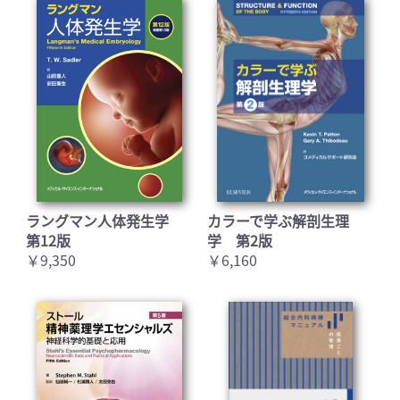
ラングマン人体発生学
カラーで学ぶ解剖生理
第12版
学 第2版
￥9,350
￥6,160