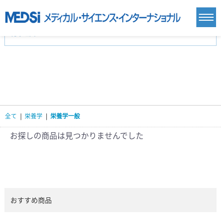
カテゴリー
新刊(直近6ヶ月)(24)
麻酔・集中治療・救急(284)
画像診断・放射線医学(98)
内科総合(27)
マニュアル(39)
医学生・研修医(258)
医学雑誌(585)
生命科学・関連書籍(38)
臨床医学:一般(359)
臨床医学:内科系(407)
臨床医学:外科系(249)
全て
|
栄養学
|
栄養学一般
基礎医学(93)
基礎医学関連科学(80)
自然科学(25)
看護学(21)
医療技術(16)
歯科学(3)
お探しの商品は見つかりませんでした
栄養学(0)
薬学(7)
保健・体育(1)
衛生・公衆衛生学(14)
医学一般(91)
マルチメディア(0)
おすすめ商品