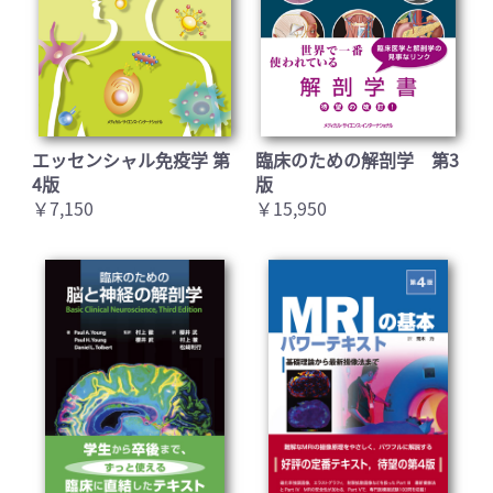
エッセンシャル免疫学 第
臨床のための解剖学 第3
4版
版
￥7,150
￥15,950