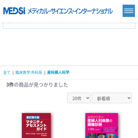
カテゴリー
新刊(直近6ヶ月)(24)
麻酔・集中治療・救急(284)
画像診断・放射線医学(98)
内科総合(27)
マニュアル(39)
医学生・研修医(258)
医学雑誌(585)
生命科学・関連書籍(38)
臨床医学:一般(359)
臨床医学:内科系(407)
臨床医学:外科系(249)
全て
|
臨床医学:外科系
|
産科婦人科学
基礎医学(93)
基礎医学関連科学(80)
自然科学(25)
看護学(21)
医療技術(16)
歯科学(3)
3件
の商品が見つかりました
栄養学(0)
薬学(7)
保健・体育(1)
衛生・公衆衛生学(14)
医学一般(91)
マルチメディア(0)