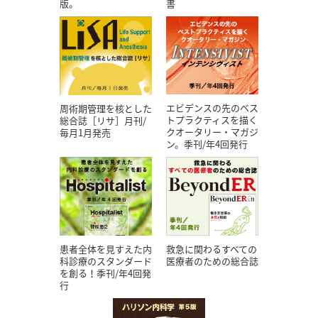
版。
書
エビデンスの先のベス
周術期管理を核とした
トプラクティスを描く
総合誌［リサ］月刊/
クオータリー・マガジ
毎月1月発売
ン。季刊/年4回発行
患者全体を見すえた内
救急に関わるすべての
科診療のスタンダード
医療者のための総合誌
を創る！季刊/年4回発
行