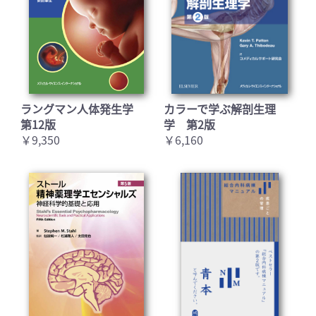
ラングマン人体発生学
カラーで学ぶ解剖生理
第12版
学 第2版
￥9,350
￥6,160