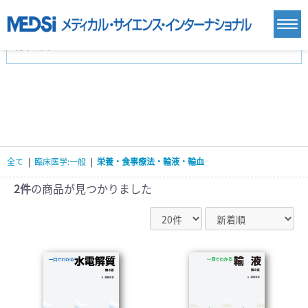
カテゴリー
新刊(直近6ヶ月)(24)
麻酔・集中治療・救急(284)
画像診断・放射線医学(98)
内科総合(27)
マニュアル(39)
医学生・研修医(258)
医学雑誌(585)
生命科学・関連書籍(38)
臨床医学:一般(359)
臨床医学:内科系(407)
臨床医学:外科系(249)
全て
|
臨床医学:一般
|
栄養・食事療法・輸液・輸血
基礎医学(93)
基礎医学関連科学(80)
自然科学(25)
看護学(21)
医療技術(16)
歯科学(3)
2件
の商品が見つかりました
栄養学(0)
薬学(7)
保健・体育(1)
衛生・公衆衛生学(14)
医学一般(91)
マルチメディア(0)