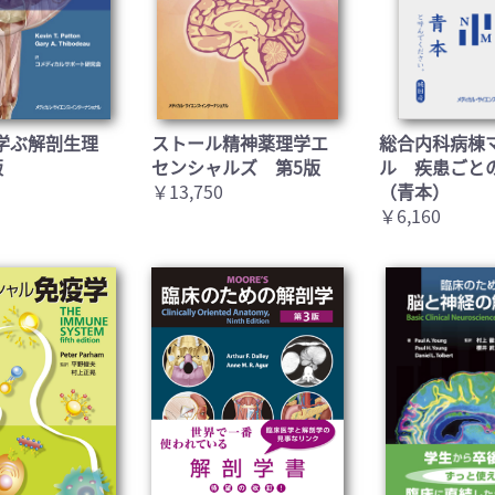
お買い物を続ける
カートへ進む
学ぶ解剖生理
ストール精神薬理学エ
総合内科病棟
版
センシャルズ 第5版
ル 疾患ごと
￥13,750
（青本）
￥6,160