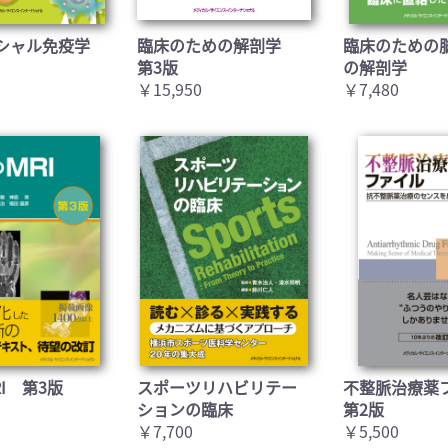
シャル免疫学
臨床のための解剖学
臨床のための
第3版
の解剖学
￥15,950
￥7,480
I 第3版
スポーツリハビリテー
不整脈治療薬
ションの臨床
第2版
￥7,700
￥5,500