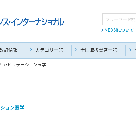
MEDSiについて
改訂情報
カテゴリ一覧
全国取扱書店一覧
リハビリテーション医学
麻酔・集中治療・救急(284)
画像診断・放射線医学(98)
ション医学
医学生・研修医(258)
医学雑誌(585)