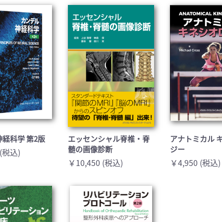
医学:内科系(407)
臨床医学:外科系(249)
科学(25)
看護学(21)
学(0)
薬学(7)
一般(91)
マルチメディア(0)
経科学 第2版
エッセンシャル脊椎・脊
アナトミカル 
髄の画像診断
ジー
 (税込)
￥10,450 (税込)
￥4,950 (税込)