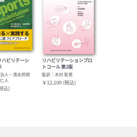
リハビリテーシ
リハビリテーションプロ
床
トコール 第2版
木治人・清水邦明
監訳：木村 彰男
川仁人
￥12,100 (税込)
(税込)