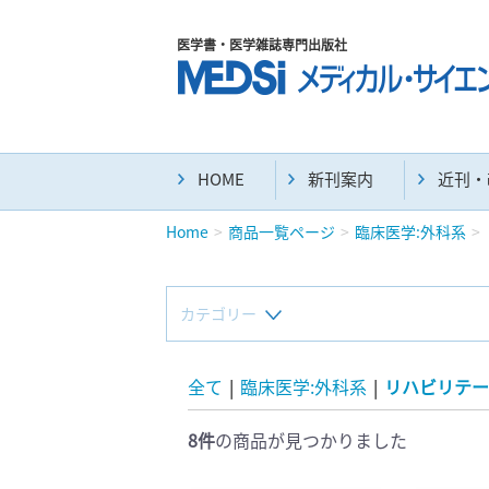
医学書・医学雑誌専門出版社
HOME
新刊案内
近刊・
Home
商品一覧ページ
臨床医学:外科系
カテゴリー
新刊(直近6ヶ月)(23)
全て
|
臨床医学:外科系
|
リハビリテー
8件
の商品が見つかりました
マニュアル(39)