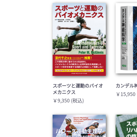
臨床医学:一般(359)
臨床
基礎医学関連科学(80)
自然
歯科学(3)
栄養
衛生・公衆衛生学(14)
医学
スポーツと運動のバイオ
カンデル神
メカニクス
￥15,950
￥9,350 (税込)