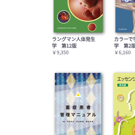
ラングマン人体発生
カラーで
学 第12版
学 第2
￥9,350
￥6,160