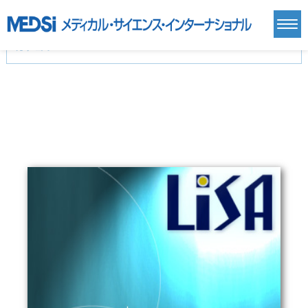
カテゴリー
新刊(直近6ヶ月)(24)
麻酔・集中治療・救急(284)
画像診断・放射線医学(98)
内科総合(27)
マニュアル(39)
医学生・研修医(258)
医学雑誌(585)
生命科学・関連書籍(38)
臨床医学:一般(359)
臨床医学:内科系(407)
臨床医学:外科系(249)
基礎医学(93)
基礎医学関連科学(80)
自然科学(25)
看護学(21)
医療技術(16)
歯科学(3)
栄養学(0)
薬学(7)
保健・体育(1)
衛生・公衆衛生学(14)
医学一般(91)
マルチメディア(0)