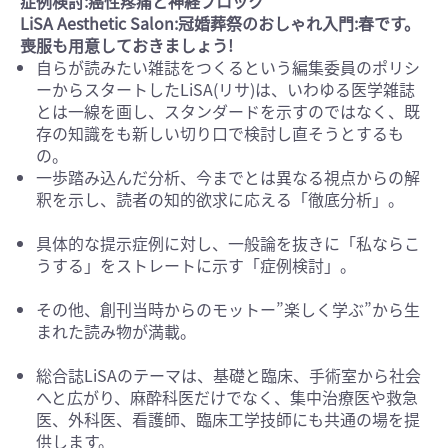
症例検討:癌性疼痛と神経ブロック
LiSA Aesthetic Salon:冠婚葬祭のおしゃれ入門:春です。
喪服も用意しておきましょう!
自らが読みたい雑誌をつくるという編集委員のポリシ
ーからスタートしたLiSA(リサ)は、いわゆる医学雑誌
とは一線を画し、スタンダードを示すのではなく、既
存の知識をも新しい切り口で検討し直そうとするも
の。
一歩踏み込んだ分析、今までとは異なる視点からの解
釈を示し、読者の知的欲求に応える「徹底分析」。
具体的な提示症例に対し、一般論を抜きに「私ならこ
うする」をストレートに示す「症例検討」。
その他、創刊当時からのモットー”楽しく学ぶ”から生
まれた読み物が満載。
総合誌LiSAのテーマは、基礎と臨床、手術室から社会
へと広がり、麻酔科医だけでなく、集中治療医や救急
医、外科医、看護師、臨床工学技師にも共通の場を提
供します。