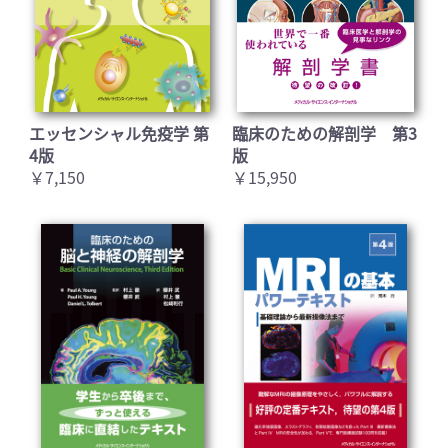
エッセンシャル免疫学 第
臨床のための解剖学 第3
4版
版
￥7,150
￥15,950