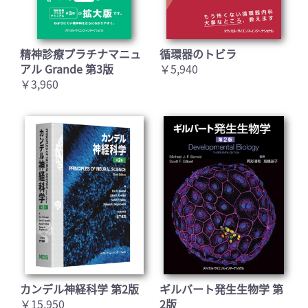
精神診療プラチナマニュ
循環器のトビラ
アル Grande 第3版
￥5,940
￥3,960
カンデル神経科学 第2版
ギルバート発生生物学 第
￥15,950
2版