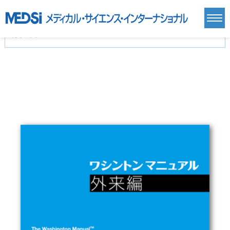
カテゴリー
新刊(直近6ヶ月)(24)
麻酔・集中治療・救急(284)
画像診断・放射線医学(98)
内科総合(27)
マニュアル(39)
医学生・研修医(258)
医学雑誌(585)
生命科学・関連書籍(38)
臨床医学:一般(359)
臨床医学:内科系(407)
臨床医学:外科系(249)
基礎医学(93)
基礎医学関連科学(80)
自然科学(25)
看護学(21)
医療技術(16)
歯科学(3)
栄養学(0)
薬学(7)
保健・体育(1)
衛生・公衆衛生学(14)
医学一般(91)
マルチメディア(0)