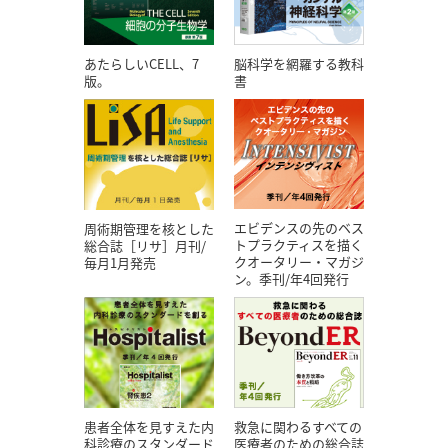
あたらしいCELL、7
脳科学を網羅する教科
版。
書
エビデンスの先のベス
周術期管理を核とした
トプラクティスを描く
総合誌［リサ］月刊/
クオータリー・マガジ
毎月1月発売
ン。季刊/年4回発行
患者全体を見すえた内
救急に関わるすべての
科診療のスタンダード
医療者のための総合誌