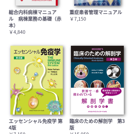
総合内科病棟マニュア
重症患者管理マニュアル
ル 病棟業務の基礎（赤
￥7,150
本）
￥4,840
エッセンシャル免疫学 第
臨床のための解剖学 第3
4版
版
￥7,150
￥15,950