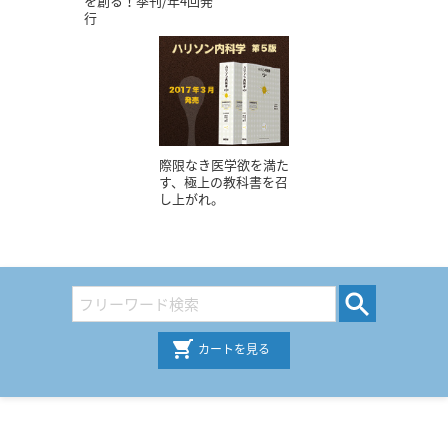
を創る！季刊/年4回発
行
際限なき医学欲を満た
す、極上の教科書を召
し上がれ。
カートを見る