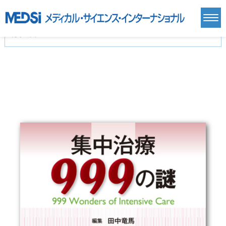
カテゴリー
新刊(直近6ヶ月)(24)
麻酔・集中治療・救急(284)
画像診断・放射線医学(98)
内科総合(27)
マニュアル(39)
医学生・研修医(258)
医学雑誌(585)
生命科学・関連書籍(38)
臨床医学:一般(359)
臨床医学:内科系(407)
臨床医学:外科系(249)
基礎医学(93)
基礎医学関連科学(80)
自然科学(25)
看護学(21)
医療技術(16)
歯科学(3)
栄養学(0)
薬学(7)
保健・体育(1)
衛生・公衆衛生学(14)
医学一般(91)
マルチメディア(0)