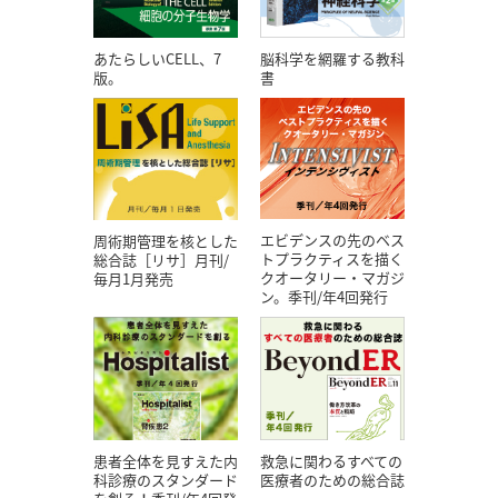
あたらしいCELL、7
脳科学を網羅する教科
版。
書
エビデンスの先のベス
周術期管理を核とした
トプラクティスを描く
総合誌［リサ］月刊/
クオータリー・マガジ
毎月1月発売
ン。季刊/年4回発行
患者全体を見すえた内
救急に関わるすべての
科診療のスタンダード
医療者のための総合誌