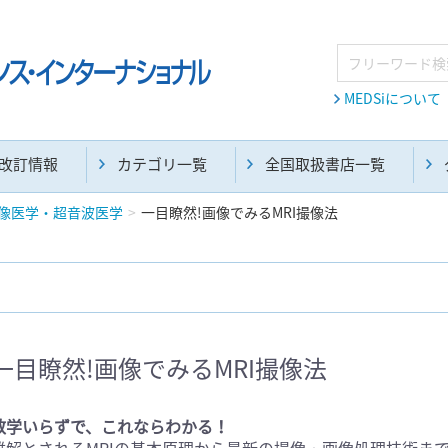
MEDSiについて
改訂情報
カテゴリ一覧
全国取扱書店一覧
像医学・超音波医学
一目瞭然!画像でみるMRI撮像法
麻酔・集中治療・救急(284)
画像診断・放射線医学(98)
一目瞭然!画像でみるMRI撮像法
医学生・研修医(258)
医学雑誌(585)
数学いらずで、これならわかる！
難解とされるMRIの基本原理から最新の撮像・画像処理技術ま