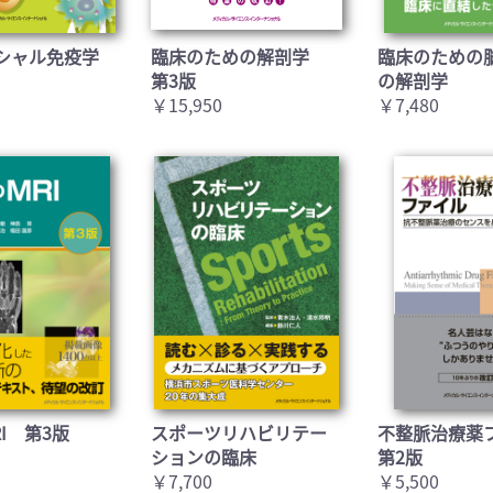
シャル免疫学
臨床のための解剖学
臨床のための
第3版
の解剖学
￥15,950
￥7,480
I 第3版
スポーツリハビリテー
不整脈治療薬
ションの臨床
第2版
￥7,700
￥5,500