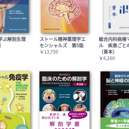
お買い物を続ける
カートへ進む
学ぶ解剖生理
ストール精神薬理学エ
総合内科病棟
版
センシャルズ 第5版
ル 疾患ごと
￥13,750
（青本）
￥6,160