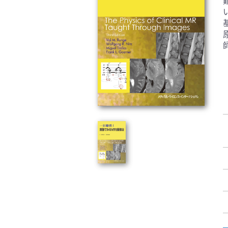
臨床医学:一般(359)
臨床
基礎医学関連科学(80)
自然
歯科学(3)
栄養
衛生・公衆衛生学(14)
医学