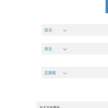
目次
序文
正誤表
おすすめ商品