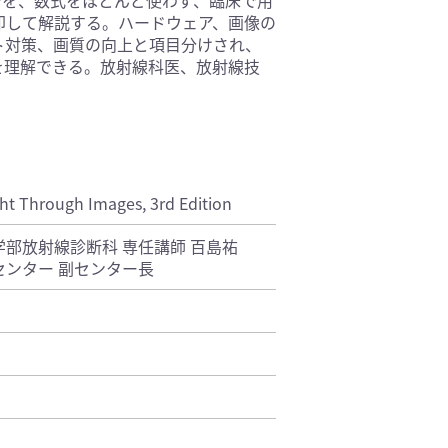
即して解説する。ハードウェア、画像の
基礎医学(93)
ト対策、画質の向上と項目分けされ、
医療技術(16)
法を理解できる。放射線科医、放射線技
保健・体育(1)
ght Through Images, 3rd Edition
部放射線診断科 専任講師 百島祐
ンター 副センター長