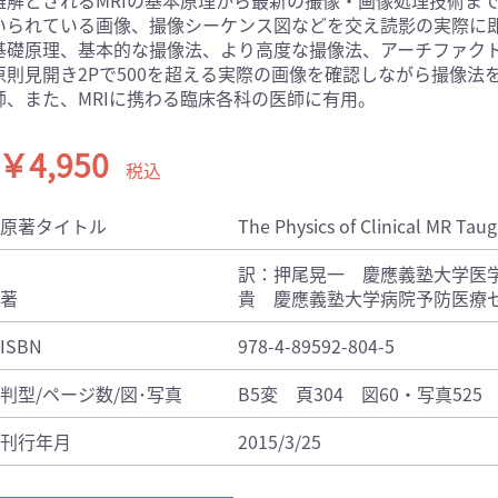
いられている画像、撮像シーケンス図などを交え読影の実際に
医学:内科系(407)
臨床医学:外科系(249)
基礎原理、基本的な撮像法、より高度な撮像法、アーチファク
科学(25)
看護学(21)
原則見開き2Pで500を超える実際の画像を確認しながら撮像
学(0)
薬学(7)
師、また、MRIに携わる臨床各科の医師に有用。
一般(91)
マルチメディア(0)
￥4,950
税込
原著タイトル
The Physics of Clinical MR Tau
訳：押尾晃一 慶應義塾大学医学
著
貴 慶應義塾大学病院予防医療セ
ISBN
978-4-89592-804-5
判型/ページ数/図･写真
B5変 頁304 図60・写真525
刊行年月
2015/3/25