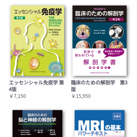
エッセンシャル免疫学 第
臨床のための解剖学 第3
4版
版
￥7,150
￥15,950