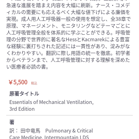
急速な進展を踏まえ内容を大幅に刷新。ナース・コメデ
ィカルの需要にも応えるべく大幅な値下げによる廉価を
実現。成人用人工呼吸器一般の使用を想定し、全38章で
原理、マネージメント、モニタリングなどテーマごとに
人工呼吸管理全般を体系的に学ぶことができる。呼吸管
理の分野で世界的に著名なHessとKacmarekによる豊富
な経験に裏打ちされた記述には一貫性があり、淀みがな
くわかりやすい。翻訳に際し用語の統一を徹底。初学者
からベテランまで、人工呼吸管理に対する理解を深めた
い医療者必読の書。
￥5,500
税込
原著タイトル
Essentials of Mechanical Ventilation,
3rd Edition
著
訳： 田中竜馬 Pulmonary & Critical
Care Medicine, Intermountain LDS