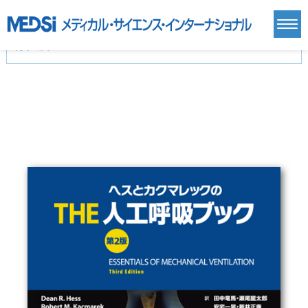
カテゴリー
新刊(直近6ヶ月)(24)
麻酔・集中治療・救急(284)
画像診断・放射線医学(98)
内科総合(27)
マニュアル(39)
医学生・研修医(258)
医学雑誌(585)
生命科学・関連書籍(38)
臨床医学:一般(359)
臨床医学:内科系(407)
臨床医学:外科系(249)
基礎医学(93)
基礎医学関連科学(80)
自然科学(25)
看護学(21)
医療技術(16)
歯科学(3)
栄養学(0)
薬学(7)
保健・体育(1)
衛生・公衆衛生学(14)
医学一般(91)
マルチメディア(0)