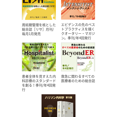
エビデンスの先のベス
周術期管理を核とした
トプラクティスを描く
総合誌［リサ］月刊/
クオータリー・マガジ
毎月1月発売
ン。季刊/年4回発行
患者全体を見すえた内
救急に関わるすべての
科診療のスタンダード
医療者のための総合誌
を創る！季刊/年4回発
行