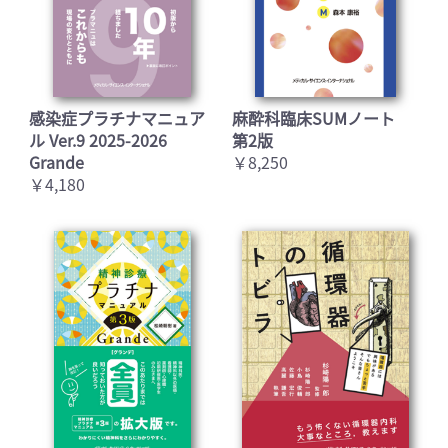
(誤)図9-6 60歳台女性 IPF/UIP:細葉辺縁の異常の例
感染症プラチナマニュア
麻酔科臨床SUMノート
A:細葉辺縁の異常の例の模式図, B:HRCT, C:組織
ル Ver.9 2025-2026
第2版
Grande
像(HE,×8), D:組織像(HE,×8) 細葉辺縁の異常の
￥8,250
￥4,180
例の模式図(A)では, 小葉内細静脈と小葉内気管支
肺動脈は細葉辺縁であり, IPF ではその周囲の肺
胞隔壁の線維化が特徴的である. HRCT(B)では,
胸膜から伸びる短い不整線状影(→), 小葉中心性
分岐粒状影がみられる(▶). 組織像(C)では, CTで
の胸膜から伸びる短い不整線状影は小葉内細静
脈に沿った線維化に対応する(→). 組織像(D)では,
CTでの小葉中心性分岐粒状影は, 小葉内気管支肺
動脈周囲の肺胞隔壁の線維化に相当する(→).
(正)図9-6 60歳台女性 IPF/UIP:細葉辺縁の異常の例
A:細葉辺縁の異常の例の模式図, B:HRCT, C:組織
像(HE,×8), D:組織像(HE,×8) 細葉辺縁の異常の