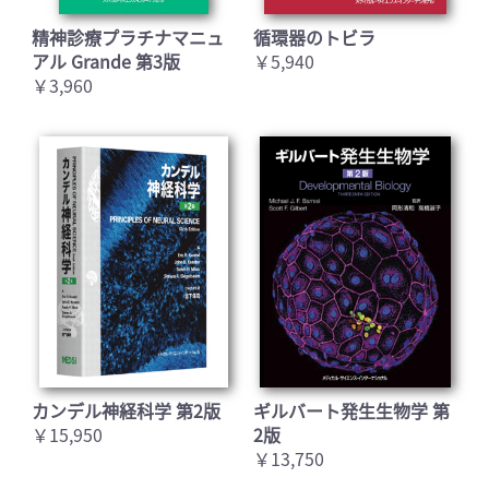
例の模式図(A)では, 小葉内細静脈と小葉内気管支
精神診療プラチナマニュ
循環器のトビラ
肺動脈は細葉辺縁であり, IPF ではその周囲の肺
アル Grande 第3版
￥5,940
胞隔壁の線維化が特徴的である. HRCT(B)では,
￥3,960
胸膜から伸びる短い不整線状影(→), 小葉中心性
分岐粒状影がみられる(▶). 組織像(C)では, CTで
の胸膜から伸びる短い不整線状影は小葉内細静
脈に沿った線維化に対応する(→). 組織像(D)では,
CTでの小葉中心性分岐粒状影は, 小葉内気管支肺
動脈周囲の肺胞隔壁の線維化に相当する(→).
(佐
賀大学放射線科 江頭玲子先生の原図をもとに作
成. 江頭先生のご厚意による)
カンデル神経科学 第2版
ギルバート発生生物学 第
￥15,950
2版
￥13,750