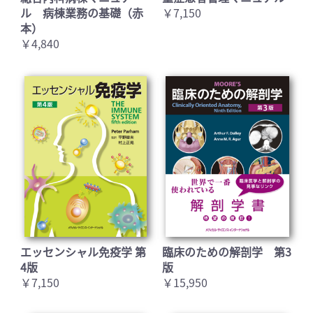
ル 病棟業務の基礎（赤
￥7,150
本）
￥4,840
エッセンシャル免疫学 第
臨床のための解剖学 第3
4版
版
￥7,150
￥15,950