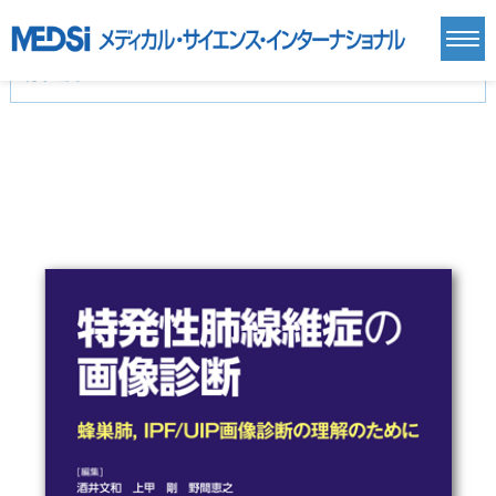
カテゴリー
新刊(直近6ヶ月)(24)
麻酔・集中治療・救急(284)
画像診断・放射線医学(98)
内科総合(27)
マニュアル(39)
医学生・研修医(258)
医学雑誌(585)
生命科学・関連書籍(38)
臨床医学:一般(359)
臨床医学:内科系(407)
臨床医学:外科系(249)
基礎医学(93)
基礎医学関連科学(80)
自然科学(25)
看護学(21)
医療技術(16)
歯科学(3)
栄養学(0)
薬学(7)
保健・体育(1)
衛生・公衆衛生学(14)
医学一般(91)
マルチメディア(0)