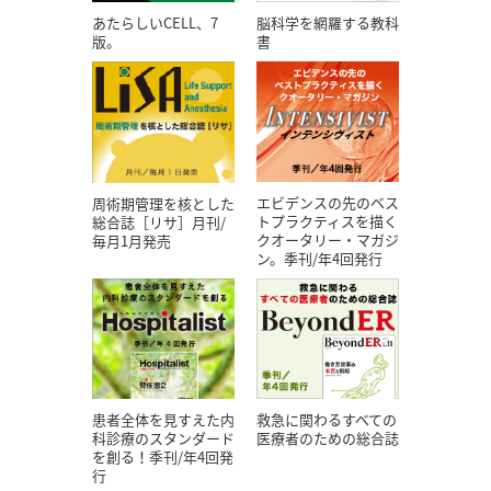
あたらしいCELL、7
脳科学を網羅する教科
版。
書
エビデンスの先のベス
周術期管理を核とした
トプラクティスを描く
総合誌［リサ］月刊/
クオータリー・マガジ
毎月1月発売
ン。季刊/年4回発行
患者全体を見すえた内
救急に関わるすべての
科診療のスタンダード
医療者のための総合誌
を創る！季刊/年4回発
行