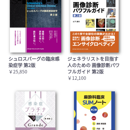
に作成. 髙橋先生のご厚意による)
(誤)図9-4 二次小葉と細葉の模式図
小葉辺縁構造には胸膜, 小葉間隔壁, 小葉間肺静
脈, 小葉間気管支肺動脈の4つが含まれる. 細葉辺
シュロスバーグの臨床感
ジェネラリストを目指す
縁構造としては, この小葉辺縁構造に加えて, 小
染症学 第2版
人のための 画像診断パワ
葉内細静脈と小葉内気管支肺動脈が含まれる.
￥25,850
フルガイド 第2版
(正)図9-4 二次小葉と細葉の模式図
￥12,100
小葉辺縁構造には胸膜, 小葉間隔壁, 小葉間肺静
脈, 小葉間気管支肺動脈の4つが含まれる. 細葉辺
縁構造としては, この小葉辺縁構造に加えて, 小
葉内細静脈と小葉内気管支肺動脈が含まれる.
(図
は, Reid L: The Pathology of Emphysema. Lloyd-
Luke, 1967, より改変. 図中解説は, 福井大学 伊藤
春海先生のご厚意による)