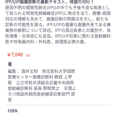
IPF/UIP画像診断の最新テキスト，待望の刊行！
原因不明の間質性肺炎(IIPs)の中でも予後不良な疾患とし
て知られる特発性肺線維症(IPF)に焦点を当て、画像-病理
対応の理解も含めて、画像診断の問題点を示し、新たな
診断の可能性を探る。IPF/UIPの重要な画像所見である蜂
巣肺の解釈について詳述。IPFの周辺疾患との鑑別や、急
性増悪・合併症にも言及。IPF/UIP診断に関わる放射線科
医や呼吸器内科・外科医、病理医必携の書。
￥7,040
税込
著
編集： 酒井文和 埼玉医科大学国際
医療センター画像診断科 教授 上甲
剛 公立学校共済組合近畿中央病院
放射線診断科 部長 野間恵之 天理よ
ろづ相談所病院放射線部診断部門 部
長
ISBN