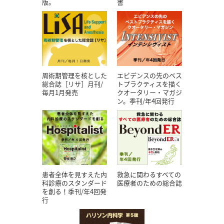
版。
書
エビデンスの先のベス
周術期管理を核とした
トプラクティスを描く
総合誌［リサ］月刊/
クオータリー・マガジ
毎月1月発売
ン。季刊/年4回発行
患者全体を見すえた内
救急に関わるすべての
科診療のスタンダード
医療者のための総合誌
を創る！季刊/年4回発
行