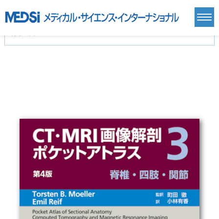
カテゴリー
新刊(直近6ヶ月)(24)
麻酔・集中治療・救急(284)
画像診断・放射線医学(98)
内科総合(27)
マニュアル(39)
医学生・研修医(258)
医学雑誌(585)
生命科学・関連書籍(38)
臨床医学:一般(359)
臨床医学:内科系(407)
臨床医学:外科系(249)
基礎医学(93)
基礎医学関連科学(80)
自然科学(25)
看護学(21)
医療技術(16)
歯科学(3)
栄養学(0)
薬学(7)
保健・体育(1)
衛生・公衆衛生学(14)
医学一般(91)
マルチメディア(0)