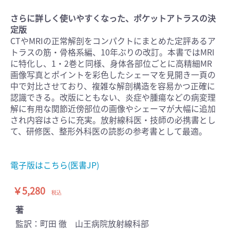
さらに詳しく使いやすくなった、ポケットアトラスの決
定版
CTやMRIの正常解剖をコンパクトにまとめた定評あるア
トラスの筋・骨格系編、10年ぶりの改訂。本書ではMRI
に特化し、1・2巻と同様、身体各部位ごとに高精細MR
画像写真とポイントを彩色したシェーマを見開き一頁の
中で対比させており、複雑な解剖構造を容易かつ正確に
認識できる。改版にともない、炎症や腫瘍などの病変理
解に有用な関節近傍部位の画像やシェーマが大幅に追加
され内容はさらに充実。放射線科医・技師の必携書とし
て、研修医、整形外科医の読影の参考書として最適。
電子版はこちら(医書JP)
￥5,280
税込
著
監訳：町田 徹 山王病院放射線科部