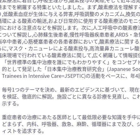
値までを網羅する特集といたしました。まず,酸素療法を理解す
医学:内科系(407)
臨床医学:外科系(249)
り,低酸素血症が生体に与える弊害,呼吸調整のメカニズム,換気
科学(25)
看護学(21)
循環による酸素の輸送,および日常的に使用する酸素療法のモニ
学(0)
薬学(7)
用における注意点などを解説します。次に,人工呼吸中の酸素療
について解説し,心肺蘇生後患者,慢性呼吸器疾患患者,ARDS・急
一般(91)
マルチメディア(0)
脳卒中患者,心筋梗塞患者の各患者群において,酸素療法に関す
らに,マスク・カニューレによる酸素投与,高流量鼻カニューレ酸
臨床現場で行われている酸素療法に関して,広く網羅して情報提
「世界標準の集中治療を誰にでもわかりやすく」をコンセプ
的として発足した「日本集中治療教育研究会」(Japanese Society of E
Trainees in Intensive Care=JSEPTIC)の活動をベースに、
毎号1つのテーマを決め、最新のエビデンスに基づいて、現在
を検証、徹底的に解説。施設ごとに異なる診療を見直し、こ
示する。
重症患者の治療にあたる医師として最低限必要な知識を手中
どまらず、内科、呼吸器、救急、麻酔、循環器にまで及び、
ィストを追求する。