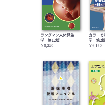
ラングマン人体発生
カラーで
学 第12版
学 第2
￥9,350
￥6,160