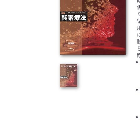
臨床医学:一般(359)
臨床
基礎医学関連科学(80)
自然
歯科学(3)
栄養
衛生・公衆衛生学(14)
医学