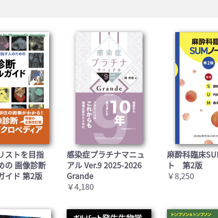
お買い物を続ける
カートへ進む
2
リストを目指
感染症プラチナマニュ
麻酔科臨床SU
めの 画像診断
アル Ver.9 2025-2026
ト 第2版
ガイド 第2版
Grande
￥8,250
￥4,180