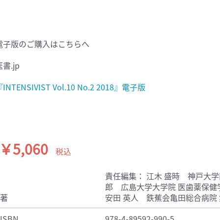
電子版のご購入はこちらへ
書.jp
INTENSIVIST Vol.10 No.2 2018』電子版
￥5,060
税込
責任編集： 江木 盛時 神戸大学
郎 広島大学大学院 医歯薬保健
著
安田 英人 鉄蕉会亀田総合病院
ISBN
978-4-89592-990-5