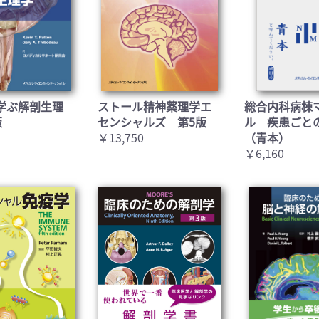
学ぶ解剖生理
ストール精神薬理学エ
総合内科病棟
版
センシャルズ 第5版
ル 疾患ごと
￥13,750
（青本）
￥6,160