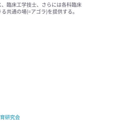
ス、臨床工学技士、さらには各科臨床
る共通の場(=アゴラ)を提供する。
教育研究会