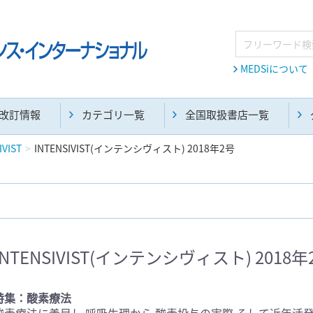
MEDSiについて
改訂情報
カテゴリ一覧
全国取扱書店一覧
IVIST
INTENSIVIST(インテンシヴィスト) 2018年2号
麻酔・集中治療・救急(284)
画像診断・放射線医学(98)
INTENSIVIST(インテンシヴィスト) 2018年
医学生・研修医(258)
医学雑誌(585)
特集：酸素療法
酸素療法に着目し,呼吸生理から,酸素投与の実際,そして近年活