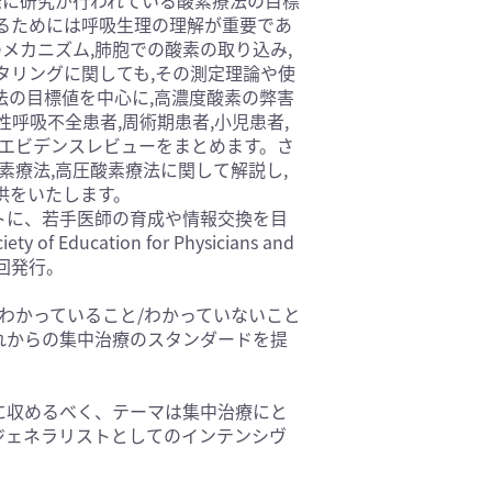
るためには呼吸生理の理解が重要であ
基礎医学(93)
のメカニズム,肺胞での酸素の取り込み,
医療技術(16)
タリングに関しても,その測定理論や使
保健・体育(1)
法の目標値を中心に,高濃度酸素の弊害
性呼吸不全患者,周術期患者,小児患者,
るエビデンスレビューをまとめます。さ
素療法,高圧酸素療法に関して解説し,
供をいたします。
トに、若手医師の育成や情報交換を目
ducation for Physicians and
年4回発行。
わかっていること/わかっていないこと
れからの集中治療のスタンダードを提
に収めるべく、テーマは集中治療にと
ジェネラリストとしてのインテンシヴ