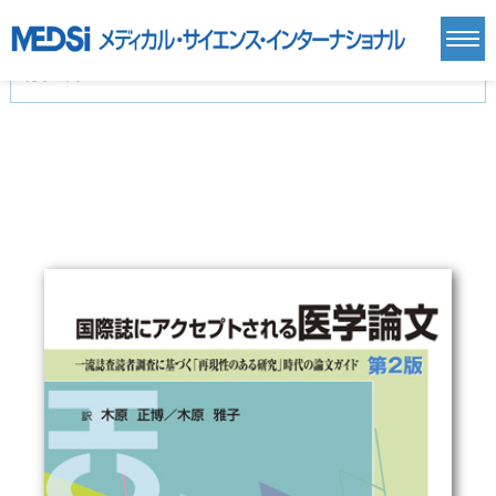
カテゴリー
新刊(直近6ヶ月)(24)
麻酔・集中治療・救急(284)
画像診断・放射線医学(98)
内科総合(27)
マニュアル(39)
医学生・研修医(258)
医学雑誌(585)
生命科学・関連書籍(38)
臨床医学:一般(359)
臨床医学:内科系(407)
臨床医学:外科系(249)
基礎医学(93)
基礎医学関連科学(80)
自然科学(25)
看護学(21)
医療技術(16)
歯科学(3)
栄養学(0)
薬学(7)
保健・体育(1)
衛生・公衆衛生学(14)
医学一般(91)
マルチメディア(0)