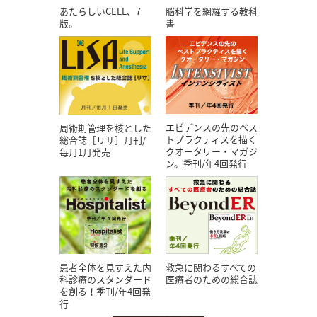
あたらしいCELL、7
脳科学を網羅する教科
版。
書
エビデンスの先のベス
周術期管理を核とした
トプラクティスを描く
総合誌［リサ］月刊/
クオータリー・マガジ
毎月1月発売
ン。季刊/年4回発行
患者全体を見すえた内
救急に関わるすべての
科診療のスタンダード
医療者のための総合誌
を創る！季刊/年4回発
行