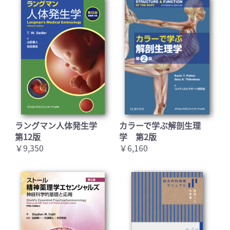
ラングマン人体発生学
カラーで学ぶ解剖生理
第12版
学 第2版
￥9,350
￥6,160