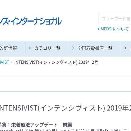
MEDSiについて
改訂情報
カテゴリ一覧
全国取扱書店一覧
IVIST
INTENSIVIST(インテンシヴィスト) 2019年2号
麻酔・集中治療・救急(284)
画像診断・放射線医学(98)
INTENSIVIST(インテンシヴィスト) 2019年
医学生・研修医(258)
医学雑誌(585)
特集：栄養療法アップデート 前編
Intensivist誌では,第42,43号において,以前11号で取り