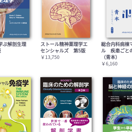
学ぶ解剖生理
ストール精神薬理学エ
総合内科病棟
版
センシャルズ 第5版
ル 疾患ごと
￥13,750
（青本）
￥6,160