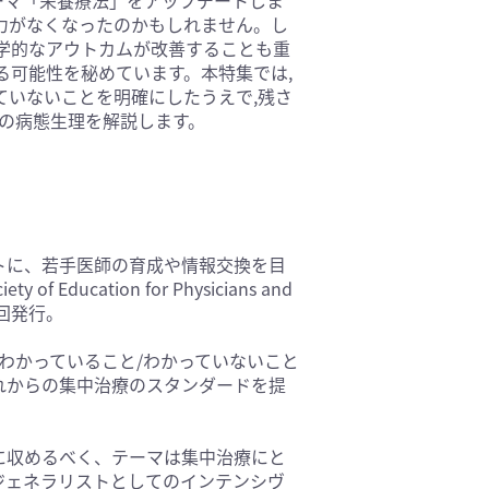
力がなくなったのかもしれません。し
基礎医学(93)
学的なアウトカムが改善することも重
医療技術(16)
る可能性を秘めています。本特集では,
保健・体育(1)
ていないことを明確にしたうえで,残さ
害の病態生理を解説します。
トに、若手医師の育成や情報交換を目
ducation for Physicians and
年4回発行。
わかっていること/わかっていないこと
れからの集中治療のスタンダードを提
に収めるべく、テーマは集中治療にと
ジェネラリストとしてのインテンシヴ