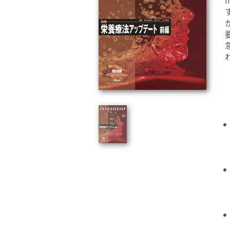
臨床医学:一般(359)
臨床
基礎医学関連科学(80)
自然
歯科学(3)
栄養
衛生・公衆衛生学(14)
医学