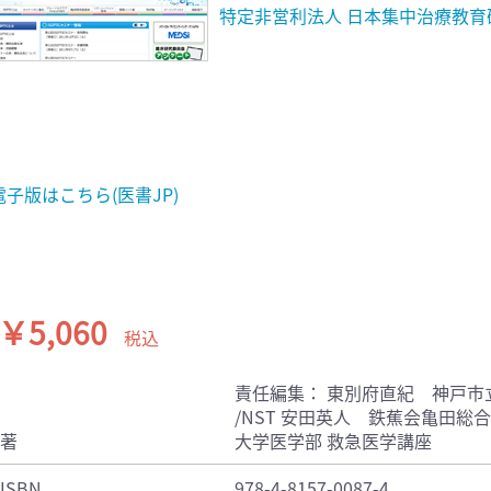
特定非営利法人 日本集中治療教育
電子版はこちら(医書JP)
￥5,060
税込
責任編集： 東別府直紀 神戸市
/NST 安田英人 鉄蕉会亀田総
著
大学医学部 救急医学講座
ISBN
978-4-8157-0087-4