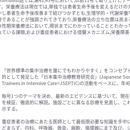
す。栄養療法は現在では,単独では患者生命予後を変えるだけの
医学:内科系(407)
臨床医学:外科系(249)
かし患者生命予後改善まで結びつかずとも,生理学的・代謝栄養
科学(25)
看護学(21)
要であることが強調されてきており,栄養療法の立ち位置は高ま
学(0)
薬学(7)
急性期栄養療法において,現状までにわかっていることとわかっ
れている課題,および重症患者における侵襲メカニズム,栄養障
一般(91)
マルチメディア(0)
「世界標準の集中治療を誰にでもわかりやすく」をコンセプ
的として発足した「日本集中治療教育研究会」(Japanese Society of E
Trainees in Intensive Care=JSEPTIC)の活動をベースに、
毎号1つのテーマを決め、最新のエビデンスに基づいて、現在
を検証、徹底的に解説。施設ごとに異なる診療を見直し、こ
示する。
重症患者の治療にあたる医師として最低限必要な知識を手中
どまらず、内科、呼吸器、救急、麻酔、循環器にまで及び、