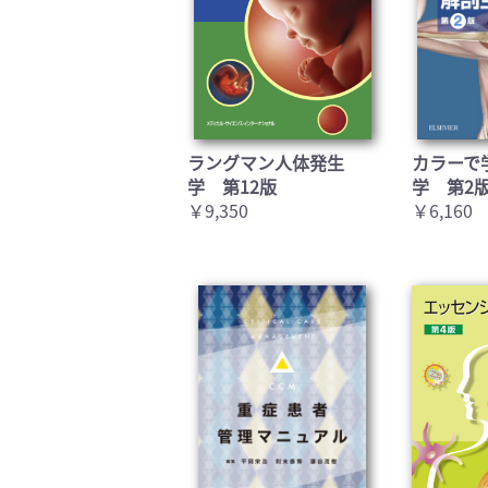
ラングマン人体発生
カラーで
学 第12版
学 第2
￥9,350
￥6,160