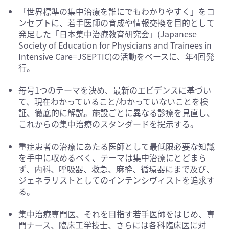
「世界標準の集中治療を誰にでもわかりやすく」をコ
ンセプトに、若手医師の育成や情報交換を目的として
発足した「日本集中治療教育研究会」(Japanese
Society of Education for Physicians and Trainees in
Intensive Care=JSEPTIC)の活動をベースに、年4回発
行。
毎号1つのテーマを決め、最新のエビデンスに基づい
て、現在わかっていること/わかっていないことを検
証、徹底的に解説。施設ごとに異なる診療を見直し、
これからの集中治療のスタンダードを提示する。
重症患者の治療にあたる医師として最低限必要な知識
を手中に収めるべく、テーマは集中治療にとどまら
ず、内科、呼吸器、救急、麻酔、循環器にまで及び、
ジェネラリストとしてのインテンシヴィストを追求す
る。
集中治療専門医、それを目指す若手医師をはじめ、専
門ナース、臨床工学技士、さらには各科臨床医に対