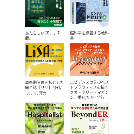
あたらしいCELL、7
脳科学を網羅する教科
版。
書
エビデンスの先のベス
周術期管理を核とした
トプラクティスを描く
総合誌［リサ］月刊/
クオータリー・マガジ
毎月1月発売
ン。季刊/年4回発行