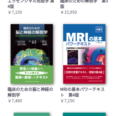
エッセンシャル免疫学 第
臨床のための解剖学 第3
4版
版
￥7,150
￥15,950
臨床のための脳と神経の
MRIの基本パワーテキス
解剖学
ト 第4版
￥7,480
￥7,150