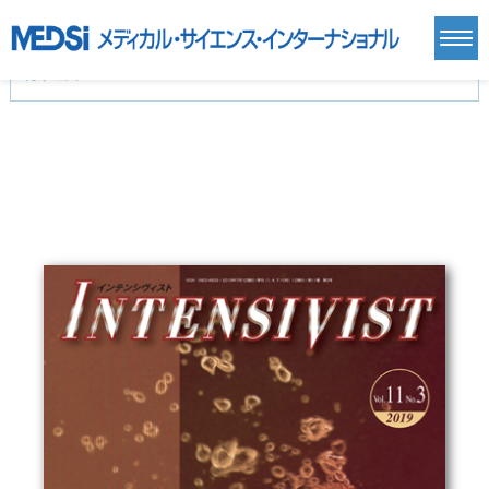
カテゴリー
新刊(直近6ヶ月)(24)
麻酔・集中治療・救急(284)
画像診断・放射線医学(98)
内科総合(27)
マニュアル(39)
医学生・研修医(258)
医学雑誌(585)
生命科学・関連書籍(38)
臨床医学:一般(359)
臨床医学:内科系(407)
臨床医学:外科系(249)
基礎医学(93)
基礎医学関連科学(80)
自然科学(25)
看護学(21)
医療技術(16)
歯科学(3)
栄養学(0)
薬学(7)
保健・体育(1)
衛生・公衆衛生学(14)
医学一般(91)
マルチメディア(0)