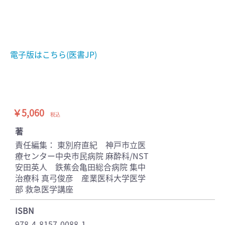
電子版はこちら(医書JP)
￥5,060
税込
著
責任編集： 東別府直紀 神戸市立医
療センター中央市民病院 麻酔科/NST
安田英人 鉄蕉会亀田総合病院 集中
治療科 真弓俊彦 産業医科大学医学
部 救急医学講座
ISBN
978-4-8157-0088-1