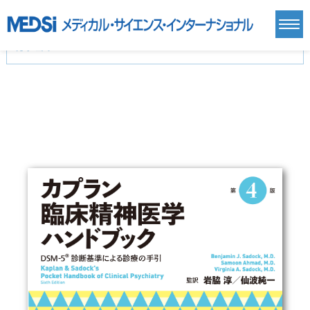
カテゴリー
新刊(直近6ヶ月)(24)
麻酔・集中治療・救急(284)
画像診断・放射線医学(98)
内科総合(27)
マニュアル(39)
医学生・研修医(258)
医学雑誌(585)
生命科学・関連書籍(38)
臨床医学:一般(359)
臨床医学:内科系(407)
臨床医学:外科系(249)
基礎医学(93)
基礎医学関連科学(80)
自然科学(25)
看護学(21)
医療技術(16)
歯科学(3)
栄養学(0)
薬学(7)
保健・体育(1)
衛生・公衆衛生学(14)
医学一般(91)
マルチメディア(0)