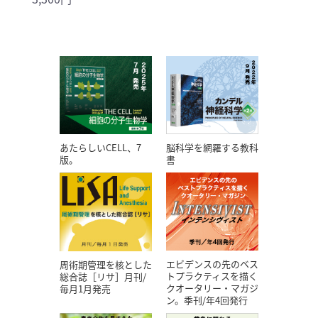
あたらしいCELL、7
脳科学を網羅する教科
版。
書
エビデンスの先のベス
周術期管理を核とした
トプラクティスを描く
総合誌［リサ］月刊/
クオータリー・マガジ
毎月1月発売
ン。季刊/年4回発行