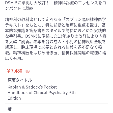
DSM-5に準拠し大改訂！ 精神科診療のエッセンスをコ
ンパクトに凝縮
精神科の教科書として定評ある「カプラン臨床精神医学
テキスト」をもとに、特に診断と治療に重点を置き、基
本的な知識を箇条書きスタイルで簡便にまとめた実践的
な手引書。DSM-5に準拠した13年ぶりの改訂により内容
を大幅に刷新。老年を含む成人・小児の精神疾患全般を
網羅し、臨床現場で必要とされる情報を過不足なく掲
載。精神科医をはじめ研修医、精神保健関連の職種に幅
広く有用。
￥7,480
税込
原著タイトル
Kaplan & Sadock's Pocket
Handbook of Clinical Psychiatry, 6th
Edition
著