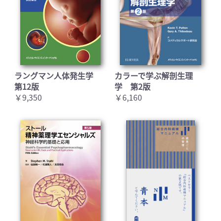
ラングマン人体発生学
カラーで学ぶ解剖生理
第12版
学 第2版
￥9,350
￥6,160