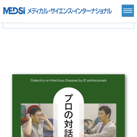
カテゴリー
新刊(直近6ヶ月)(24)
麻酔・集中治療・救急(284)
画像診断・放射線医学(98)
内科総合(27)
マニュアル(39)
医学生・研修医(258)
医学雑誌(585)
生命科学・関連書籍(38)
臨床医学:一般(359)
臨床医学:内科系(407)
臨床医学:外科系(249)
基礎医学(93)
基礎医学関連科学(80)
自然科学(25)
看護学(21)
医療技術(16)
歯科学(3)
栄養学(0)
薬学(7)
保健・体育(1)
衛生・公衆衛生学(14)
医学一般(91)
マルチメディア(0)