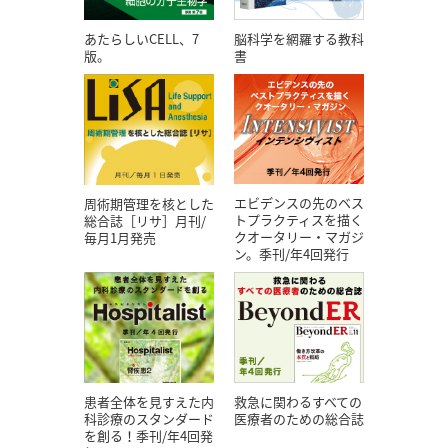
あたらしいCELL、7
脳科学を網羅する教科
版。
書
エビデンスの先のベス
周術期管理を核とした
トプラクティスを描く
総合誌［リサ］月刊/
クオータリー・マガジ
毎月1月発売
ン。季刊/年4回発行
患者全体を見すえた内
救急に関わるすべての
科診療のスタンダード
医療者のための総合誌
を創る！季刊/年4回発