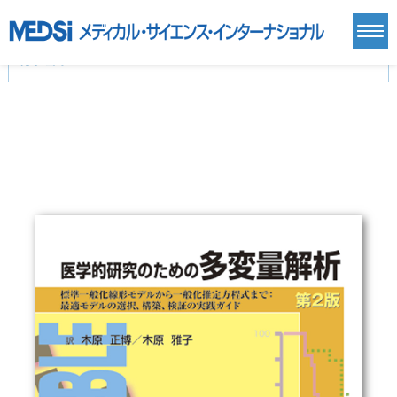
カテゴリー
新刊(直近6ヶ月)(24)
麻酔・集中治療・救急(284)
画像診断・放射線医学(98)
内科総合(27)
マニュアル(39)
医学生・研修医(258)
医学雑誌(585)
生命科学・関連書籍(38)
臨床医学:一般(359)
臨床医学:内科系(407)
臨床医学:外科系(249)
基礎医学(93)
基礎医学関連科学(80)
自然科学(25)
看護学(21)
医療技術(16)
歯科学(3)
栄養学(0)
薬学(7)
保健・体育(1)
衛生・公衆衛生学(14)
医学一般(91)
マルチメディア(0)