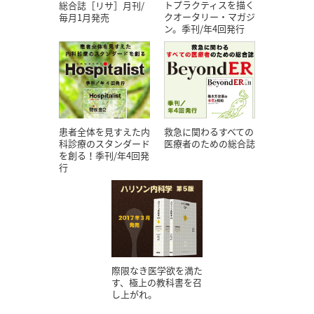
トプラクティスを描く
総合誌［リサ］月刊/
クオータリー・マガジ
毎月1月発売
ン。季刊/年4回発行
患者全体を見すえた内
救急に関わるすべての
科診療のスタンダード
医療者のための総合誌
を創る！季刊/年4回発
行
際限なき医学欲を満た
す、極上の教科書を召
し上がれ。