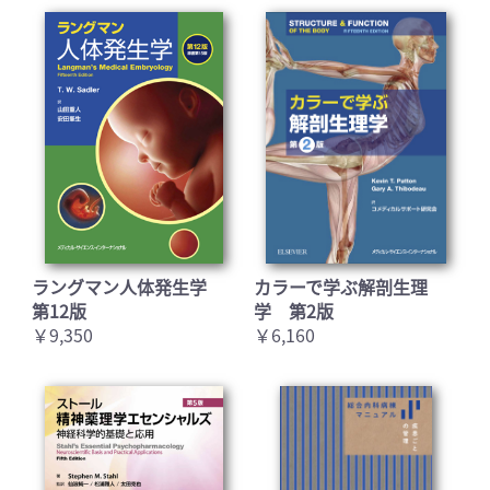
ラングマン人体発生学
カラーで学ぶ解剖生理
第12版
学 第2版
￥9,350
￥6,160