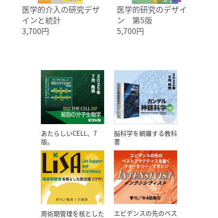
医学的介入の研究デザ
医学的研究のデザイ
インと統計
ン 第5版
3,700円
5,700円
あたらしいCELL、7
脳科学を網羅する教科
版。
書
エビデンスの先のベス
周術期管理を核とした