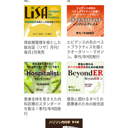
エビデンスの先のベス
周術期管理を核とした
トプラクティスを描く
総合誌［リサ］月刊/
クオータリー・マガジ
毎月1月発売
ン。季刊/年4回発行
患者全体を見すえた内
救急に関わるすべての
科診療のスタンダード
医療者のための総合誌
を創る！季刊/年4回発
行