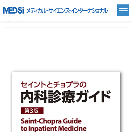
カテゴリー
新刊(直近6ヶ月)(24)
麻酔・集中治療・救急(284)
画像診断・放射線医学(98)
内科総合(27)
マニュアル(39)
医学生・研修医(258)
医学雑誌(585)
生命科学・関連書籍(38)
臨床医学:一般(359)
臨床医学:内科系(407)
臨床医学:外科系(249)
基礎医学(93)
基礎医学関連科学(80)
自然科学(25)
看護学(21)
医療技術(16)
歯科学(3)
栄養学(0)
薬学(7)
保健・体育(1)
衛生・公衆衛生学(14)
医学一般(91)
マルチメディア(0)