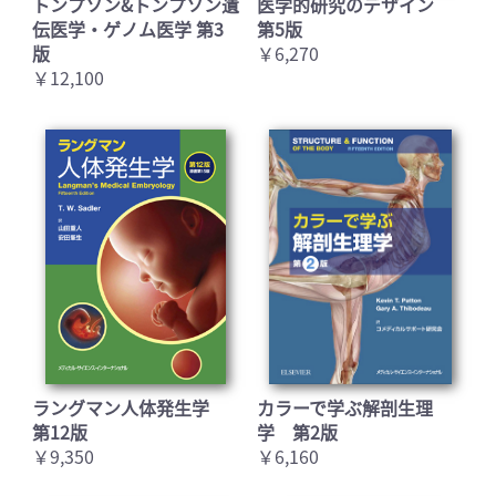
トンプソン&トンプソン遺
医学的研究のデザイン
伝医学・ゲノム医学 第3
第5版
版
￥6,270
￥12,100
ラングマン人体発生学
カラーで学ぶ解剖生理
第12版
学 第2版
￥9,350
￥6,160