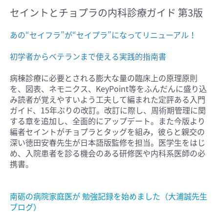
セイントとチョプラの内科診療ガイド 第3版
あの“セイフラ”が“セイプラ”になってリニューアル！
初学者からベテランまで使える実践的指南書
病棟診療に必要とされる膨大な量の臨床上の原理原則
を、図表、ネモニクス、KeyPoint等をふんだんに盛り込
み読者が覚えやすいよう工夫して編まれた定評ある入門
ガイド、15年ぶりの改訂。改訂に際し、周術期管理に関
する章を追加し、全面的にアップデート。また今版より
編者セイントがチョプラとタッグを組み，彼らと親交の
深い徳田安春先生が日本語版監修を担当。医学生をはじ
め、入院患者を診る機会のある研修医や内科系医師の必
携書。
南砺の病院家庭医が 勉強記録を始めました（大浦誠先生
ブログ）