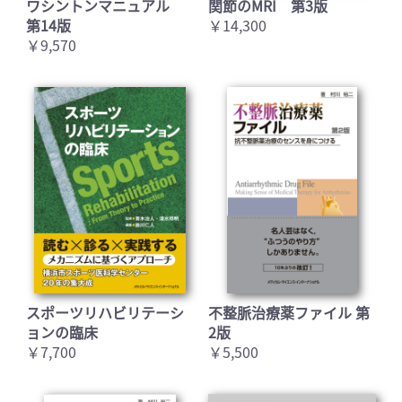
ワシントンマニュアル
関節のMRI 第3版
第14版
￥14,300
￥9,570
スポーツリハビリテーシ
不整脈治療薬ファイル 第
ョンの臨床
2版
￥7,700
￥5,500