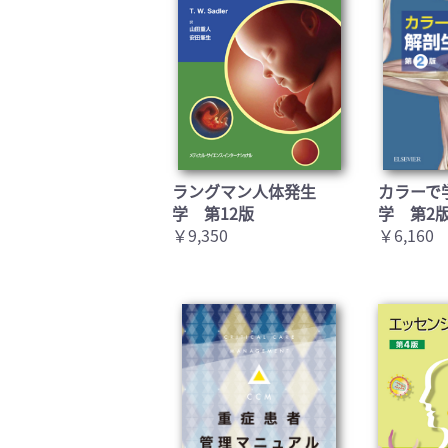
ラングマン人体発生
カラーで
学 第12版
学 第2
￥9,350
￥6,160