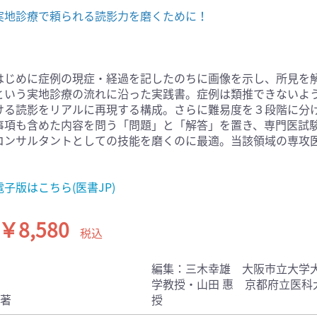
実地診療で頼られる読影力を磨くために！
医学:内科系(407)
臨床医学:外科系(249)
科学(25)
看護学(21)
学(0)
薬学(7)
はじめに症例の現症・経過を記したのちに画像を示し、所見を
一般(91)
マルチメディア(0)
という実地診療の流れに沿った実践書。症例は類推できないよ
ける読影をリアルに再現する構成。さらに難易度を３段階に分
事項も含めた内容を問う「問題」と「解答」を置き、専門医試
コンサルタントとしての技能を磨くのに最適。当該領域の専攻
電子版はこちら(医書JP)
￥8,580
税込
編集：三木幸雄 大阪市立大学大
学教授・山田 惠 京都府立医
著
授