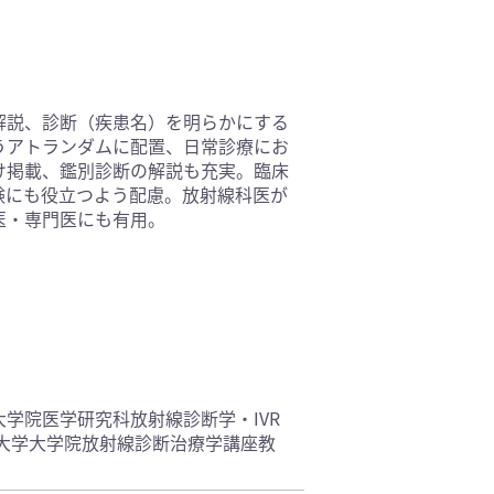
基礎医学(93)
医療技術(16)
保健・体育(1)
解説、診断（疾患名）を明らかにする
うアトランダムに配置、日常診療にお
け掲載、鑑別診断の解説も充実。臨床
験にも役立つよう配慮。放射線科医が
医・専門医にも有用。
学院医学研究科放射線診断学・IVR
科大学大学院放射線診断治療学講座教