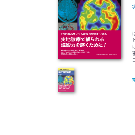
臨床医学:一般(359)
臨床
基礎医学関連科学(80)
自然
歯科学(3)
栄養
衛生・公衆衛生学(14)
医学