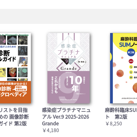
リストを目指
感染症プラチナマニュ
麻酔科臨床SU
めの 画像診断
アル Ver.9 2025-2026
ト 第2版
ガイド 第2版
Grande
￥8,250
￥4,180