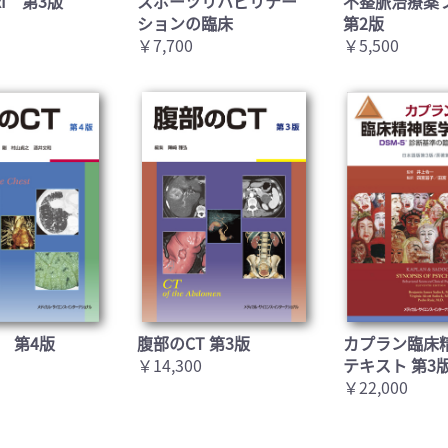
I 第3版
スポーツリハビリテー
不整脈治療薬
ションの臨床
第2版
￥7,700
￥5,500
 第4版
腹部のCT 第3版
カプラン臨床
￥14,300
テキスト 第3
￥22,000