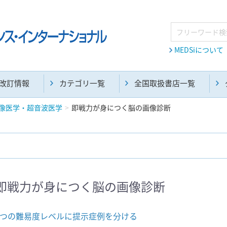
MEDSiについて
改訂情報
カテゴリ一覧
全国取扱書店一覧
像医学・超音波医学
即戦力が身につく脳の画像診断
麻酔・集中治療・救急(284)
画像診断・放射線医学(98)
即戦力が身につく脳の画像診断
医学生・研修医(258)
医学雑誌(585)
3つの難易度レベルに提示症例を分ける