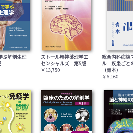
お買い物を続ける
カートへ進む
学ぶ解剖生理
ストール精神薬理学エ
総合内科病棟
版
センシャルズ 第5版
ル 疾患ごと
￥13,750
（青本）
￥6,160