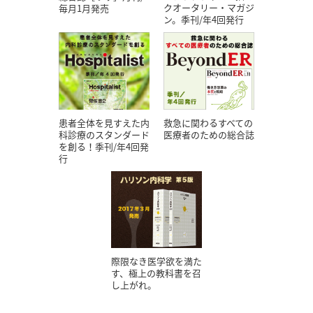
クオータリー・マガジ
毎月1月発売
ン。季刊/年4回発行
患者全体を見すえた内
救急に関わるすべての
科診療のスタンダード
医療者のための総合誌
を創る！季刊/年4回発
行
際限なき医学欲を満た
す、極上の教科書を召
し上がれ。