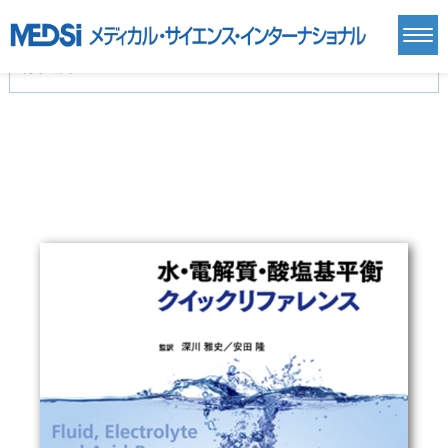
カテゴリー
新刊(直近6ヶ月)(24)
麻酔・集中治療・救急(284)
画像診断・放射線医学(98)
内科総合(27)
マニュアル(39)
医学生・研修医(258)
医学雑誌(585)
生命科学・関連書籍(38)
臨床医学:一般(359)
臨床医学:内科系(407)
臨床医学:外科系(249)
基礎医学(93)
基礎医学関連科学(80)
自然科学(25)
看護学(21)
医療技術(16)
歯科学(3)
栄養学(0)
薬学(7)
保健・体育(1)
衛生・公衆衛生学(14)
医学一般(91)
マルチメディア(0)