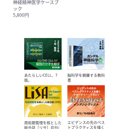
神経精神医学ケースブ
ック
5,800円
あたらしいCELL、7
脳科学を網羅する教科
版。
書
エビデンスの先のベス
周術期管理を核とした
トプラクティスを描く
総合誌［リサ］月刊/