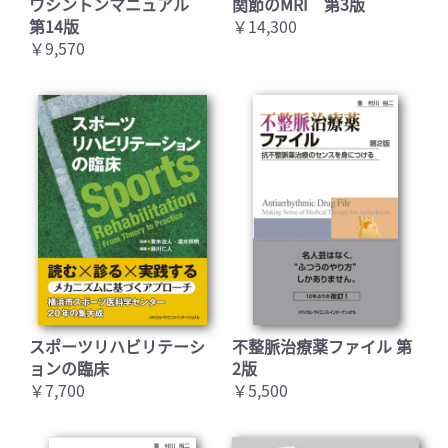
ワシントンマニュアル
関節のMRI 第3版
第14版
￥14,300
￥9,570
スポーツリハビリテーシ
不整脈治療薬ファイル 第
ョンの臨床
2版
￥7,700
￥5,500