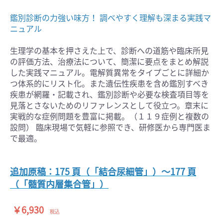
鑑別診断の力強い味方！ 調べやすく理解も深まる実践マ
ニュアル
生理学の基本を押さえた上で、診断への道筋や臨床所見
の評価方法、治療法について、簡潔に要点をまとめ解説
した実践マニュアル。電解質異常をタイプごとに詳細か
つ体系的にリスト化。また遺伝性疾患を含め鑑別すべき
疾患が網羅・記載され、鑑別診断や必要な検査項目等を
見落とさないためのリファレンスとして役立つ。章末に
実戦的な症例問題を豊富に掲載。（１１９症例と複数の
設問） 臨床現場で気軽に参照でき、研修医から専門医ま
で最適。
追加原稿：175 頁（「結合尿細管」）〜177 頁
（「髄質内層集合管」）
￥6,930
税込