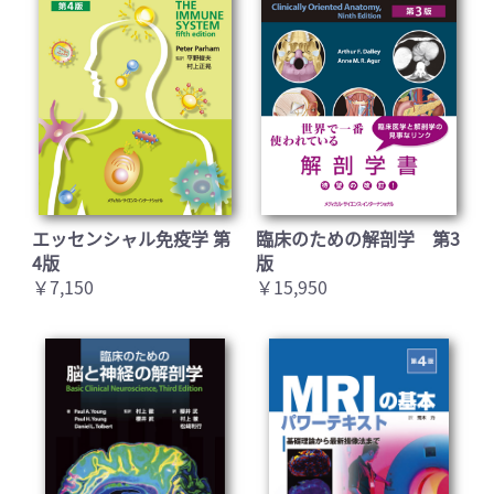
エッセンシャル免疫学 第
臨床のための解剖学 第3
4版
版
￥7,150
￥15,950