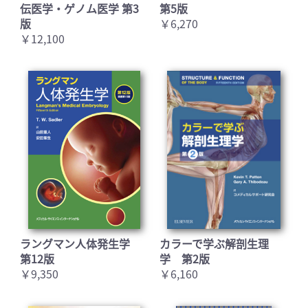
伝医学・ゲノム医学 第3
第5版
版
￥6,270
￥12,100
ラングマン人体発生学
カラーで学ぶ解剖生理
第12版
学 第2版
￥9,350
￥6,160