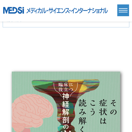
カテゴリー
新刊(直近6ヶ月)(24)
麻酔・集中治療・救急(284)
画像診断・放射線医学(98)
内科総合(27)
マニュアル(39)
医学生・研修医(258)
医学雑誌(585)
生命科学・関連書籍(38)
臨床医学:一般(359)
臨床医学:内科系(407)
臨床医学:外科系(249)
基礎医学(93)
基礎医学関連科学(80)
自然科学(25)
看護学(21)
医療技術(16)
歯科学(3)
栄養学(0)
薬学(7)
保健・体育(1)
衛生・公衆衛生学(14)
医学一般(91)
マルチメディア(0)