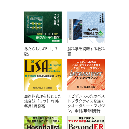
あたらしいCELL、7
脳科学を網羅する教科
版。
書
エビデンスの先のベス
周術期管理を核とした
トプラクティスを描く
総合誌［リサ］月刊/
クオータリー・マガジ
毎月1月発売
ン。季刊/年4回発行