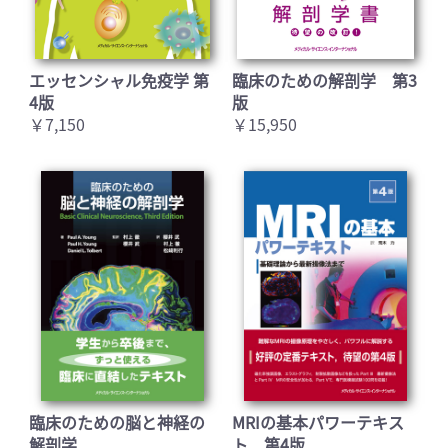
エッセンシャル免疫学 第
臨床のための解剖学 第3
4版
版
￥7,150
￥15,950
臨床のための脳と神経の
MRIの基本パワーテキス
解剖学
ト 第4版