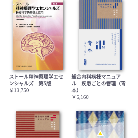
ストール精神薬理学エセ
総合内科病棟マニュア
お買い物を続ける
カートへ進む
ンシャルズ 第5版
ル 疾患ごとの管理（青
￥13,750
本）
￥6,160